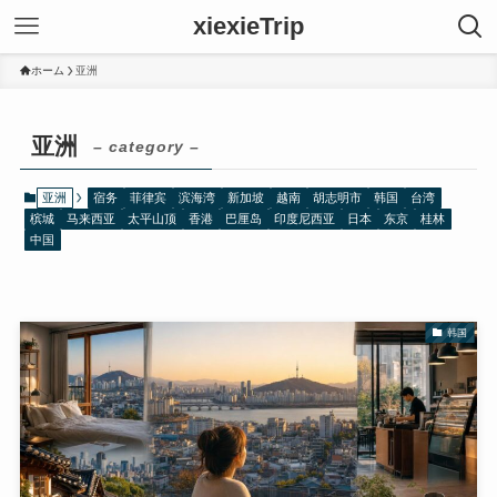
xiexieTrip
ホーム
亚洲
亚洲
– category –
亚洲
宿务
菲律宾
滨海湾
新加坡
越南
胡志明市
韩国
台湾
槟城
马来西亚
太平山顶
香港
巴厘岛
印度尼西亚
日本
东京
桂林
中国
韩国