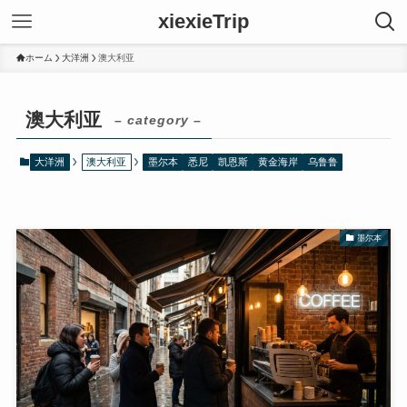
xiexieTrip
ホーム
大洋洲
澳大利亚
澳大利亚
– category –
大洋洲
澳大利亚
墨尔本
悉尼
凯恩斯
黄金海岸
乌鲁鲁
墨尔本