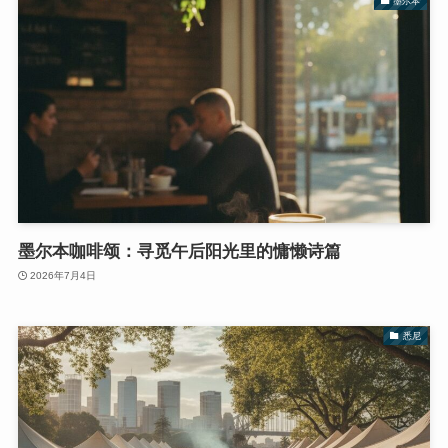
墨尔本
墨尔本咖啡颂：寻觅午后阳光里的慵懒诗篇
2026年7月4日
悉尼