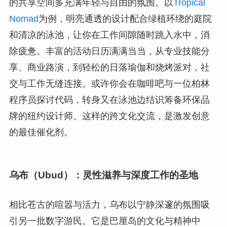
的共享空间多充满年轻与自由的氛围。以
Tropical
Nomad
为例，明亮通透的设计配合绿植环绕的庭院
和清凉的泳池，让你在工作间隙随时跳入水中，消
除疲惫。丰富的活动日历满满当当，从专业技能分
享、商业路演，到轻松的日落瑜伽和烧烤派对，社
交与工作无缝连接。或许你会在咖啡吧与一位柏林
程序员探讨代码，转身又在泳池边结识筹备环保品
牌的纽约设计师。这样的跨文化交流，是激发创意
的最佳催化剂。
乌布（Ubud）：灵性滋养与深度工作的圣地
相比苍古的喧嚣与活力，乌布以宁静深邃的氛围吸
引另一批数字游民。它是巴厘岛的文化与精神中