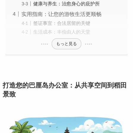
健康与养生：治愈身心的庇护所
实用指南：让您的游牧生活更顺畅
签证事宜：合法居留的关键
生活成本：丰俭由人的天堂
もっと見る
打造您的巴厘岛办公室：从共享空间到稻田
景致