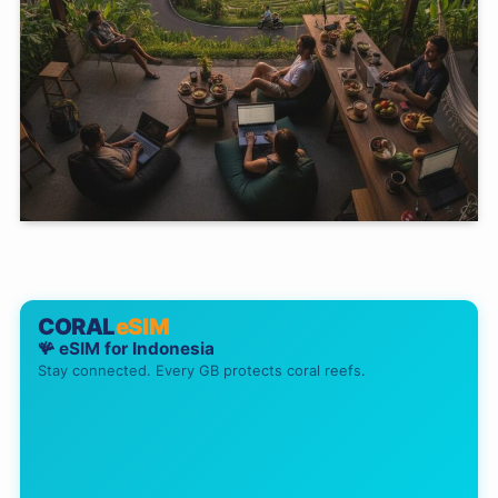
CORAL
eSIM
🪸 eSIM for
Indonesia
Stay connected. Every GB protects coral reefs.