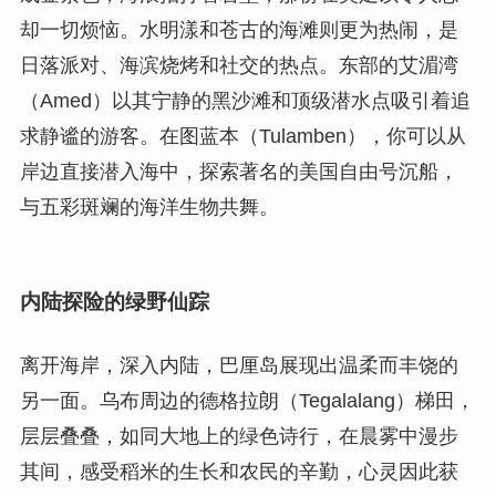
却一切烦恼。水明漾和苍古的海滩则更为热闹，是
日落派对、海滨烧烤和社交的热点。东部的艾湄湾
（Amed）以其宁静的黑沙滩和顶级潜水点吸引着追
求静谧的游客。在图蓝本（Tulamben），你可以从
岸边直接潜入海中，探索著名的美国自由号沉船，
与五彩斑斓的海洋生物共舞。
内陆探险的绿野仙踪
离开海岸，深入内陆，巴厘岛展现出温柔而丰饶的
另一面。乌布周边的德格拉朗（Tegalalang）梯田，
层层叠叠，如同大地上的绿色诗行，在晨雾中漫步
其间，感受稻米的生长和农民的辛勤，心灵因此获