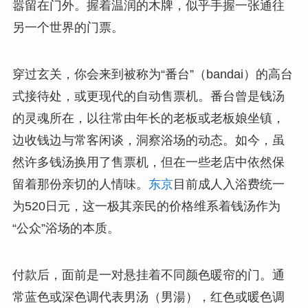
嚣留在门外。握着温润的木牌，似乎手握一张通往
另一个世界的门票。
穿过玄关，你会来到被称为“番台”（bandai）的高台
式接待处，或更现代的自动售票机。番台曾是钱汤
的灵魂所在，以往常由年长的老板或老板娘坐镇，
边收钱边与常客闲谈，洞察浴场的动态。如今，虽
然许多钱汤换用了售票机，但在一些老店中依然保
留着那份亲切的人情味。
东京
目前成人入浴费统一
为520日元，这一极其亲民的价格维系着钱汤作为
“公众”浴场的本质。
付款后，面前是一对悬挂着不同颜色暖帘的门。通
常蓝色或深色调代表男汤（男湯），红色或暖色调