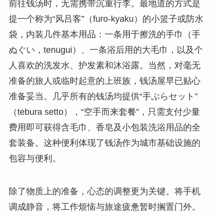
前往钱汤时，无需携带沉重行李。最地道的方式是
提一个称为“风吕客”（furo-kyaku）的小篮子或防水
袋，内装几件基本用品：一条用于擦洗的手巾（手
ぬぐい，tenugui）、一条浴后用的大毛巾，以及个
人喜欢的洗发水、护发素和沐浴露。当然，对毫无
准备的旅人或临时起意的上班族，钱汤屋早已贴心
准备妥当。几乎所有的钱汤均提供“手ぶらセット”
（tebura setto），“空手而来套餐”，只需支付少量
费用即可获得含毛巾、香皂及小包装洗浴用品的全
套装备。这种便利体现了钱汤作为城市基础设施的
包容与便利。
除了物质上的准备，心态的调整更为关键。将手机
调成静音，将工作烦恼与旅途疲惫暂时搁置门外。