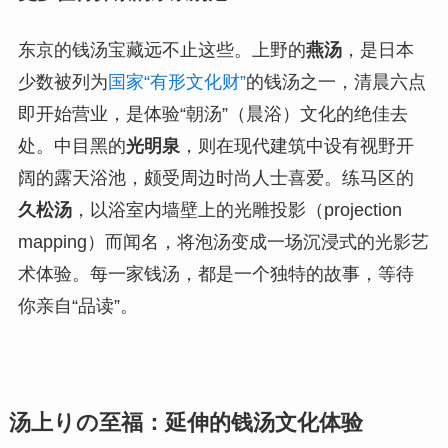
东京的钱汤宝藏远不止这些。上野的
燕汤
，是日本
少数被列为
国家“有形文化财”
的钱汤之一，清晨六点
即开始营业，是体验“朝汤”（晨浴）文化的绝佳去
处。中目黑的
光明泉
，则在现代建筑中设有视野开
阔的露天浴池，颇受周边时尚人士喜爱。练马区的
久松汤
，以浴室内墙壁上的光雕投影（projection
mapping）而闻名，将泡汤变成一场沉浸式的光影艺
术体验。每一家钱汤，都是一个独特的故事，等待
你亲自“品读”。
汤上りの至福：延伸的钱汤文化体验