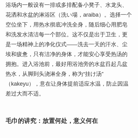
浴场内一般设有一排或多排配备小凳子、水龙头、
花洒和水盆的淋浴区（洗い場，araiba）。选择一个
空位坐下，用热水彻底冲洗全身，随后细心用肥皂
和洗发水清洁每一个部位。这不仅是出于卫生，更
是一场精神上的净化仪式——洗去一天的汗水、尘
埃和疲惫，只有洁净的身体，才能安心享受热汤的
拥抱。进入浴池前，最好用浴池旁的水盆舀起几盆
热水，从脚到头浇淋全身，称为“挂け汤”
（kakeyu），意在让身体提前适应水温，防止因温
差过大而不适。
毛巾的讲究：放置何处，意义何在