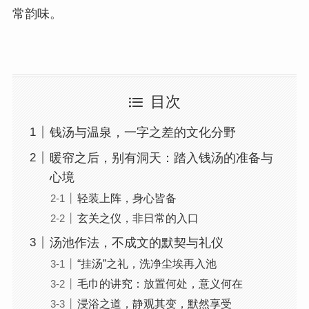
常韵味。
目次
钱汤与温泉，一字之差的文化分野
暖帘之后，别有洞天：踏入钱汤的准备与
心境
轻装上阵，身心皆备
玄关之仪，非日常的入口
汤池作法，不成文的默契与礼仪
“挂汤”之礼，洗净尘埃再入池
毛巾的讲究：放置何处，意义何在
浸浴之道，静观其变，默然享受