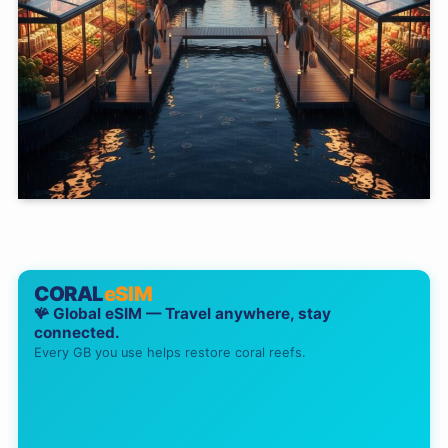
CORAL
eSIM
🪸 Global eSIM — Travel anywhere, stay
connected.
Every GB you use helps restore coral reefs.