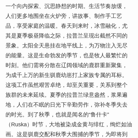
一个向内探索、沉思静想的时期。生活节奏放缓，
人们更多地围坐在火炉旁，讲故事、制作手工艺
品，享受家庭的温暖。春天到来时，冰雪融化，尤
其是夏季极昼降临之际，拉普兰呈现出截然不同的
景象。太阳全天悬挂在地平线上，为万物注入无尽
的能量。这是生命勃发的季节，也是牧人最繁忙的
时刻。他们需将分散在辽阔领域的鹿群重新聚集，
为成千上万的新生驯鹿幼崽打上家族专属的耳标。
这项工作虽然艰苦卓绝，却至关重要，关系到整个
族群的未来延续。夏季的拉普兰绿意盎然，浆果遍
地，人们在不眠的日光下辛勤劳作，弥补冬季失去
的时光。到了秋季，也就是闻名的“鲁什卡”
（Ruska）时节，大地被染成金黄与绯红，绚烂如油
画。这是驯鹿交配和秋季大围捕的季节，为即将到