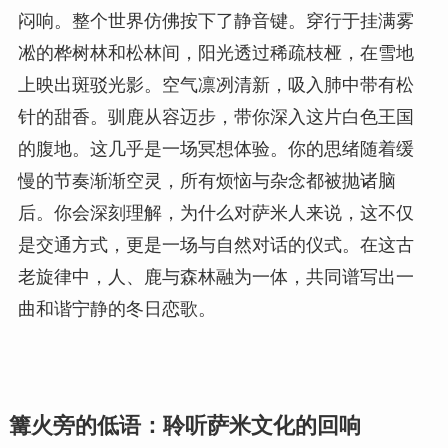
闷响。整个世界仿佛按下了静音键。穿行于挂满雾
凇的桦树林和松林间，阳光透过稀疏枝桠，在雪地
上映出斑驳光影。空气凛冽清新，吸入肺中带有松
针的甜香。驯鹿从容迈步，带你深入这片白色王国
的腹地。这几乎是一场冥想体验。你的思绪随着缓
慢的节奏渐渐空灵，所有烦恼与杂念都被抛诸脑
后。你会深刻理解，为什么对萨米人来说，这不仅
是交通方式，更是一场与自然对话的仪式。在这古
老旋律中，人、鹿与森林融为一体，共同谱写出一
曲和谐宁静的冬日恋歌。
篝火旁的低语：聆听萨米文化的回响