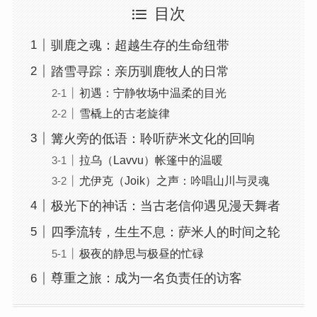
目次
驯鹿之魂：超越生存的生命纽带
踏雪寻踪：亲历驯鹿牧人的日常
初遇：宁静牧场中温柔的目光
雪橇上的古老旋律
篝火旁的低语：聆听萨米文化的回响
拉乌（Lavvu）帐篷中的温暖
尤伊克（Joik）之声：吟唱山川与灵魂
极光下的神话：当古老信仰遇见漫天舞者
四季流转，生生不息：萨米人的时间之轮
极夜的静思与极昼的忙碌
尊重之旅：成为一名负责任的访客