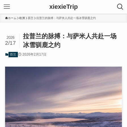
xiexieTrip
ホーム
欧洲
芬兰
拉普兰的脉搏：与萨米人共赴一场冰雪驯鹿之约
拉普兰的脉搏：与萨米人共赴一场
2026
2/17
冰雪驯鹿之约
2026年2月17日
芬兰