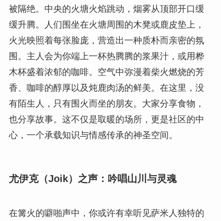
被隔绝。中央的火塘火焰跳动，烟雾从顶部开口缓
缓升腾。人们围坐在火塘周围的木凳或鹿皮垫上，
火光映照着每张脸庞，营造出一种质朴而亲密的氛
围。主人会为你端上一杯热腾腾的浆果汁，或用桦
木杯盛着浓郁的咖啡。空气中弥漫着柴火燃烧的芳
香、咖啡的醇厚以及炖鹿肉汤的鲜美。在这里，没
有陌生人，只有围火而坐的朋友。大家分享食物，
也分享故事。这不仅是取暖的场所，更是社区的中
心，一个承载知识与情感传承的神圣空间。
尤伊克（Joik）之声：吟唱山川与灵魂
在篝火的噼啪声中，你或许有幸听见萨米人独特的