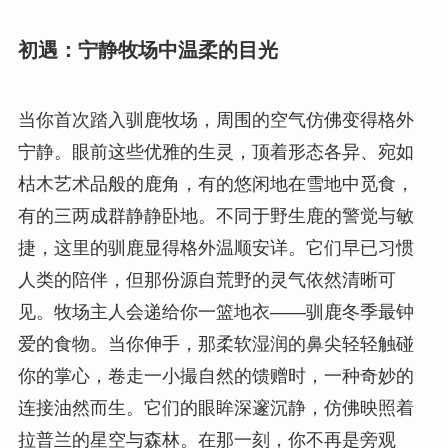
初遇：宁静牧场中温柔的目光
当你首次踏入驯鹿牧场，周围的空气仿佛变得格外
宁静。眼前这些优雅的生灵，顶着形态各异、宛如
枯木艺术品般的鹿角，有的悠闲地在雪地中觅食，
有的三两成群静静卧地。不同于野生鹿的警觉与敏
捷，这里的驯鹿显得格外温顺安详。它们早已习惯
人类的陪伴，但那份源自荒野的灵气依然清晰可
见。牧场主人会递给你一篮地衣——驯鹿冬季最钟
爱的食物。当你伸手，那柔软湿润的鼻尖轻轻触碰
你的掌心，卷走一小撮自然的馈赠时，一种奇妙的
连接油然而生。它们的眼眸深邃沉静，仿佛映照着
拉普兰的星空与森林。在那一刻，你不再是旁观