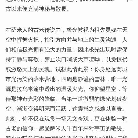
古以来便充满神秘与敬畏。
在萨米人的古老传说中，极光被视为祖先灵魂在天
空中挥舞火把，指引方向并与地上的生灵沟通。人
们相信极光拥有强大的力量，因此极光出现时需保
持宁静与尊敬，禁止吹口哨或大声喧哗，以免惊扰
或激怒天上的灵魂。试想此情此景：你身处远离城
市光污染的萨米营地，四周是静谧的雪林，唯一光
源是拉乌帐篷中透出的温暖火光。你仰望星空，等
待那神奇光彩的降临。当第一道微弱的绿光划破夜
空，渐渐变得明亮而活跃，这震撼之感难以言表。
此刻，你不仅在观赏一场天文奇观，更在体验一种
古老的信仰，感受萨米人千百年来对宇宙的敬畏。