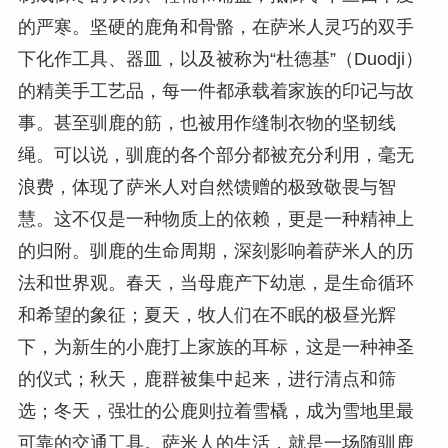
的严寒。坚硬的鹿角和骨骼，在萨米人灵巧的双手
下化作工具、器皿，以及被称为“杜德基”（Duodji）
的精美手工艺品，每一件都承载着家族的印记与故
事。甚至驯鹿的筋，也被用作缝制衣物的坚韧线
绳。可以说，驯鹿的各个部分都被充分利用，毫无
浪费，体现了萨米人对自然馈赠的极致敬畏与智
慧。这不仅是一种物质上的依赖，更是一种精神上
的归附。驯鹿的生命周期，深刻影响着萨米人的历
法和世界观。春天，当母鹿产下幼崽，是生命循环
和希望的象征；夏天，牧人们在不眠的极昼光辉
下，为新生的小鹿打上家族的耳标，这是一种神圣
的仪式；秋天，鹿群被集中起来，进行清点和筛
选；冬天，强壮的公鹿则拉着雪橇，成为雪地里最
可靠的交通工具。萨米人的生活，就是一场随驯鹿