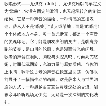
歌唱形式——尤伊克（Joik）。尤伊克难以简单定义
为“歌曲”，它没有固定的歌词，也无起承转合的旋律
结构。它是一种声音的描绘，一种情感的直接表
达。萨米人不是“唱关于”某人或某地，而是“吟唱”那
个个体或地方本身。每一首尤伊克，都是一个声音
的灵魂印记。它可能是朋友爽朗的笑声，是驯鹿奔
跑的节奏，是山川的轮廓，也是湖面波光的闪烁。
歌者的声音在喉间、胸腔与头腔共鸣，时而高亢悠
扬，时而低沉回旋，充满力量与原始质感。当你闭
上眼睛，聆听这古老的声音在帐篷里回荡，仿佛眼
前展开了一幅幅生动的画面。这是萨米人与世界沟
通的方式，一种超越语言直达灵魂深处的交流。能
够亲耳聆听现场尤伊克，无疑是一次深刻的文化洗
礼。