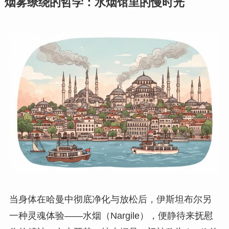
烟雾缭绕的哲学：水烟馆里的慢时光
当身体在哈曼中彻底净化与放松后，伊斯坦布尔另
一种灵魂体验——水烟（Nargile），便静待来抚慰