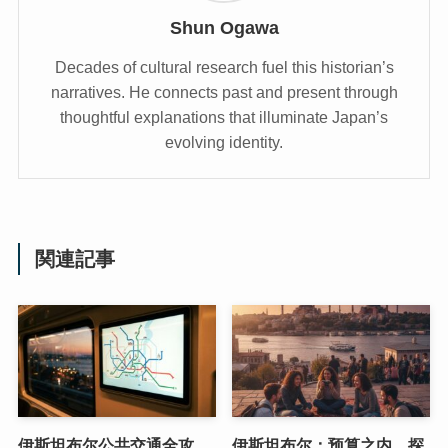
Shun Ogawa
Decades of cultural research fuel this historian’s
narratives. He connects past and present through
thoughtful explanations that illuminate Japan’s
evolving identity.
関連記事
伊斯坦布尔公共交通全攻
伊斯坦布尔：预算之内，探