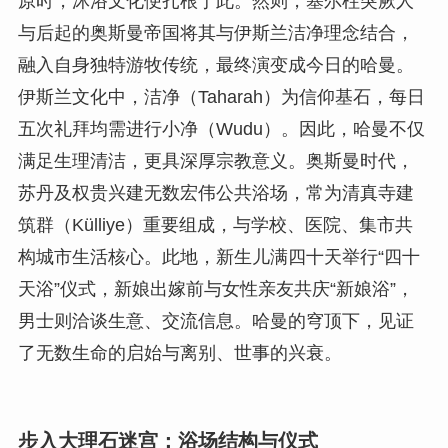
原时，沐浴文化便扎根于此。然则，塞尔柱突厥人
与后起的奥斯曼帝国将其与伊斯兰洁净理念结合，
融入自身独特游牧传统，最终演变成今日的哈曼。
伊斯兰文化中，洁净（Taharah）为信仰基石，每日
五次礼拜均需进行小净（Wudu）。因此，哈曼不仅
满足生理清洁，更具深厚宗教意义。奥斯曼时代，
苏丹及权贵兴建无数宏伟公共浴场，常为清真寺建
筑群（Külliye）重要组成，与学校、医院、集市共
构城市生活核心。此地，新生儿满四十天举行“四十
天浴”仪式，新娘出嫁前与女性亲友共庆“新娘浴”，
男士则洽谈生意、交流信息。哈曼的穹顶下，见证
了无数生命的启始与离别、世事的兴衰。
步入大理石迷宫：浴场结构与仪式