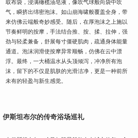
取布袋，浸满橄榄油皂液，像吹气球般向袋中吹
气，瞬挤出绵密泡沫。如山崩海啸般覆盖全身，带
来仿佛云端般奇妙感受。随后，在厚泡沫之上施以
节奏鲜明的按摩，手法结合推、按、揉、拉伸，强
劲与轻柔兼备，舒展每寸僵硬肌肉，疏通身体能量
通道。泡沫润滑使按摩异常顺畅，仿佛在云中漂
浮。最终，一大桶温水从头顶倾泻，冲净所有泡
沫，留下的不仅是肌肤的光滑洁净，更是一种前所
未有的轻盈与新生感觉。
伊斯坦布尔的传奇浴场巡礼