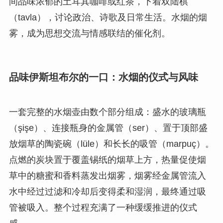
间品味浓郁的土耳其咖啡或红茶，下着双陆棋
（tavla），讨论政治、诗歌及日常生活。水烟的烟
雾，成为思想交流与情感联结的催化剂。
品味伊斯坦布尔的一口：水烟的仪式与风味
一套完整的水烟壶由数个部分组成：盛水的玻璃瓶
（şişe）、连接瓶身的金属管（ser）、置于顶部盛
放烟草的陶瓷碗（lüle）和长长的吸管（marpuç）。
点燃的炭块置于覆盖锡纸的烟草上方，热量促使烟
草中的糖蜜和香料蒸发出烟雾，烟雾经金属管流入
水中经过过滤和冷却后变得柔和湿润，最终通过吸
管被吸入。整个过程充满了一种缓缓推进的仪式