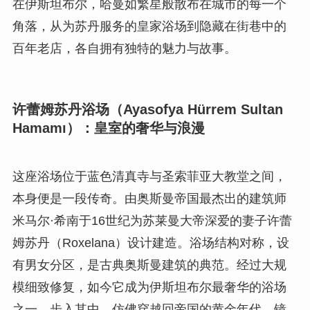
在伊斯坦布尔，哈曼如繁星般散布在城市的每一个
角落，从为苏丹服务的皇家浴场到隐藏在街巷中的
百年老店，各自拥有独特的魅力与故事。
许蕾姆苏丹浴场（Ayasofya Hürrem Sultan
Hamamı）：皇室的奢华与浪漫
这座浴场位于蓝色清真寺与圣索菲亚大教堂之间，
本身便是一段传奇。由奥斯曼帝国最杰出的建筑师
米马尔·希南于16世纪为苏莱曼大帝深爱的妻子许蕾
姆苏丹（Roxelana）设计建造。浴场结构对称，设
有男女分区，是古典奥斯曼建筑的典范。经过大规
模细致修复，如今它成为伊斯坦布尔最奢华的浴场
之一。步入其中，仿佛穿越回帝国的黄金年代。镜