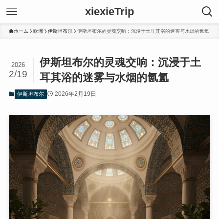
xiexieTrip
ホーム
欧洲
伊斯坦布尔
伊斯坦布尔的灵魂交响：沉浸于土耳其浴的迷雾与水烟的氤氲
伊斯坦布尔的灵魂交响：沉浸于土
2026
2/19
耳其浴的迷雾与水烟的氤氲
2026年2月19日
伊斯坦布尔