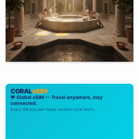
CORAL
eSIM
🪸 Global eSIM — Travel anywhere, stay
connected.
Every GB you use helps restore coral reefs.