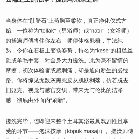
当身体在“肚脐石”上蒸腾至柔软，真正净化仪式方
始。一位称为“tellak”（男浴师）或“natır”（女浴师）
的搓澡师傅将伴你左右。师傅体格魁梧，手法纯
熟，令你在石板上变换姿势，持名为“kese”的粗糙丝
质或羊毛手套，对全身大力搓洗。此为毫不留情的
摩擦，初次体验者或感刺痛，却是通向新生的必经
路。你将惊见无数灰黑死皮从肌肤剥落，仿若脱去
旧躯壳。视觉与感官交织，带来无与伦比的洁净
感，彻底由外而内“刷新”。
搓洗完毕，随即迎来整个土耳其浴最具戏剧性且享
受的环节——泡沫按摩（köpük masajı）。搓澡师傅