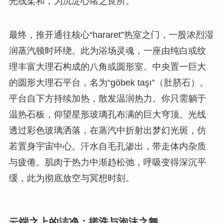
光线柔和，为沉淀心绪之良所。
最终，推开通往核心“hararet”热室之门，一股浓烈湿
润蒸汽顿时环绕。此为浴场灵魂，一座由纯白或纹
理丰富大理石构成的八角或圆形室。中央置一巨大
的圆形大理石平台，名为“göbek taşı”（肚脐石）。
平台自下方持续加热，散发温润热力。你只需躺于
温热石板，仰望星形玻璃孔布满的巨大穹顶。光线
透过彩色玻璃洒落，在蒸汽中折射出梦幻光斑，仿
若置身宇宙中心。汗水自毛孔渗出，带走体内杂质
与疲倦。肌肉于热力中渐趋松弛，呼吸变得深沉平
缓，此为彻底放空与冥想时刻。
云端之上的洁净：搓洗与泡沫之舞