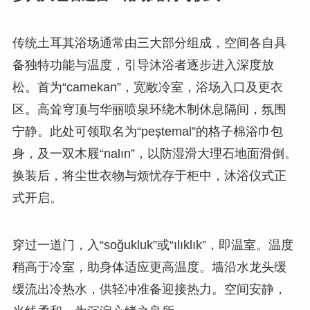
传统土耳其浴场通常由三大部分组成，空间各自具
备独特功能与温度，引导沐浴者逐步进入深度放
松。首为“camekan”，宽敞冷室，浴场入口及更衣
区。高耸穹顶与华丽喷泉环绕木制休息隔间，氛围
宁静。此处可领取名为“peştemal”的格子棉浴巾包
身，及一双木屐“nalın”，以防湿滑大理石地面滑倒。
换装后，将尘世衣物与烦忧存于柜中，沐浴仪式正
式开启。
穿过一道门，入“soğukluk”或“ılıklık”，即温室。温度
稍高于冷室，助身体适应更高温度。墙沿水龙头缓
缓流出冷热水，供轻冲准备迎接热力。空间安静，