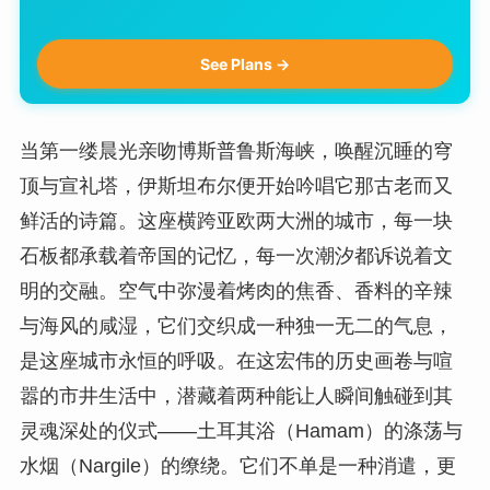
See Plans →
当第一缕晨光亲吻博斯普鲁斯海峡，唤醒沉睡的穹
顶与宣礼塔，伊斯坦布尔便开始吟唱它那古老而又
鲜活的诗篇。这座横跨亚欧两大洲的城市，每一块
石板都承载着帝国的记忆，每一次潮汐都诉说着文
明的交融。空气中弥漫着烤肉的焦香、香料的辛辣
与海风的咸湿，它们交织成一种独一无二的气息，
是这座城市永恒的呼吸。在这宏伟的历史画卷与喧
嚣的市井生活中，潜藏着两种能让人瞬间触碰到其
灵魂深处的仪式——土耳其浴（Hamam）的涤荡与
水烟（Nargile）的缭绕。它们不单是一种消遣，更