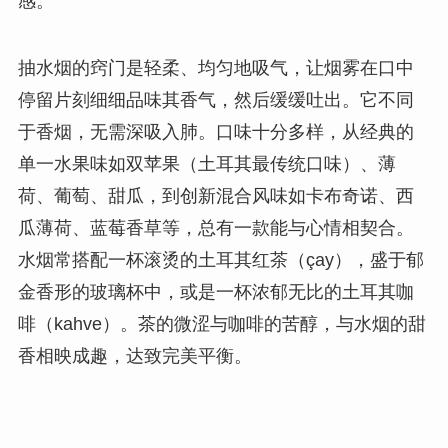
感。
抽水烟的窍门是轻柔、均匀地吸气，让烟雾在口中
停留片刻细细品味其香气，然后缓缓吐出。它不同
于香烟，无需深吸入肺。口味十分多样，从经典的
单一水果味如双苹果（土耳其最传统口味）、薄
荷、葡萄、甜瓜，到创新混合风味如卡布奇诺、西
瓜薄荷、蓝莓香草等，总有一款能与心情相契合。
水烟常搭配一杯滚烫的土耳其红茶（çay），盛于郁
金香形的玻璃杯中，或是一杯浓郁无比的土耳其咖
啡（kahve）。茶的微涩与咖啡的苦醇，与水烟的甜
香相映成趣，达致完美平衡。