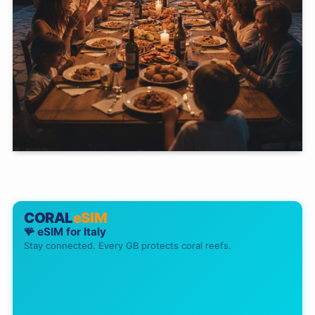
CORAL
eSIM
🪸 eSIM for
Italy
Stay connected. Every GB protects coral reefs.