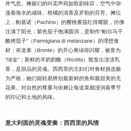
井气息。摊贩们的叫卖声宛如歌剧咏叹，空气中弥
漫着海水的咸味、柑橘的清香及罗勒的芬芳。摊位
上，帕基诺（Pachino）的樱桃番茄红得耀眼，仿佛
注满了阳光；紫色茄子饱满圆润，是制作“帕尔马干
酪烤茄子”（Parmigiana di melanzane）的理想食
材；布龙泰（Bronte）的开心果绿得闪耀，被誉为
“绿金”；新鲜的羊奶奶酪（Ricotta）散发出淡淡乳
香，是甜品的灵魂。西西里的主妇们对食材挑选极
为严格，她们能轻易辨别最新鲜的鱼和最甜美的无
花果。对自然的尊重与依赖让每道菜都浸润着季节
的印记和土地的风味。
意大利面的灵魂变奏：西西里的风情