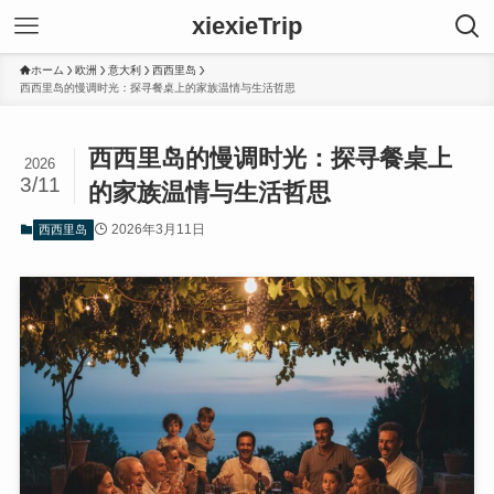
xiexieTrip
ホーム
欧洲
意大利
西西里岛
西西里岛的慢调时光：探寻餐桌上的家族温情与生活哲思
西西里岛的慢调时光：探寻餐桌上
2026
3/11
的家族温情与生活哲思
2026年3月11日
西西里岛