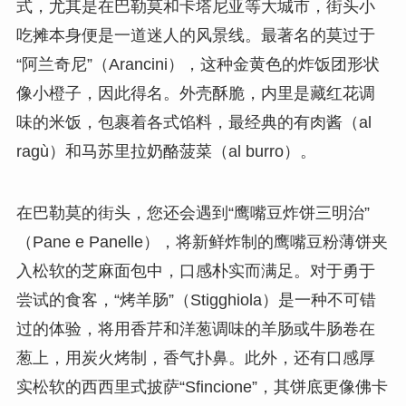
式，尤其是在巴勒莫和卡塔尼亚等大城市，街头小
吃摊本身便是一道迷人的风景线。最著名的莫过于
“阿兰奇尼”（Arancini），这种金黄色的炸饭团形状
像小橙子，因此得名。外壳酥脆，内里是藏红花调
味的米饭，包裹着各式馅料，最经典的有肉酱（al
ragù）和马苏里拉奶酪菠菜（al burro）。
在巴勒莫的街头，您还会遇到“鹰嘴豆炸饼三明治”
（Pane e Panelle），将新鲜炸制的鹰嘴豆粉薄饼夹
入松软的芝麻面包中，口感朴实而满足。对于勇于
尝试的食客，“烤羊肠”（Stigghiola）是一种不可错
过的体验，将用香芹和洋葱调味的羊肠或牛肠卷在
葱上，用炭火烤制，香气扑鼻。此外，还有口感厚
实松软的西西里式披萨“Sfincione”，其饼底更像佛卡