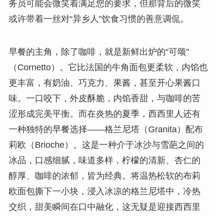
务员可能会微笑着满足您的要求，但那背后的微笑
或许带着一丝对“异乡人”饮食习惯的善意调侃。
早餐的主角，除了咖啡，就是新鲜出炉的“可颂”
（Cornetto）。它比法国的牛角面包更柔软，内馅也
更丰富，有奶油、巧克力、果酱，甚至开心果酱口
味。一口咬下，外皮酥脆，内馅香甜，与咖啡的苦
涩形成完美平衡。而在炎热的夏季，西西里人还有
一种独特的早餐选择——格兰尼塔（Granita）配布
莉欧（Brioche）。这是一种介于冰沙与雪葩之间的
冰品，口感细腻，味道多样，柠檬的清新、杏仁的
醇厚、咖啡的浓郁，皆为经典。将温热松软的布莉
欧面包撕下一小块，浸入冰凉的格兰尼塔中，冷热
交织，甜美瞬间在口中融化，这无疑是迎接西西里