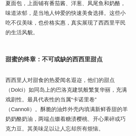
夏面包，上面铺有番茄酱、洋葱、凤尾鱼和奶酪，
味道浓郁，是当地人钟爱的快速美食选择。这些小
吃不仅美味，也价格实惠，真实展现了西西里平民
的生活风貌。
甜蜜的终章：不可或缺的西西里甜点
西西里人对甜食的热爱闻名遐迩，他们的甜点
（Dolci）如同岛上的巴洛克建筑般繁复华丽，充满
戏剧性。最具代表性的当属“卡诺里卷”
（Cannoli）。酥脆的油炸外壳内填满新鲜香甜的羊
奶奶酪奶油，两端点缀着糖渍樱桃、开心果碎或巧
克力豆。其美味足以让人忘却所有烦恼。