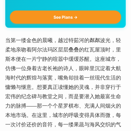
See Plans →
当第一缕金色的晨曦，越过特茹河的粼粼波光，轻
柔地亲吻着阿尔法玛区层层叠叠的红瓦屋顶时，里
斯本便在一片宁静的喧嚣中缓缓苏醒。这座城市，
仿佛一位身着古老长袍的诗人，眼眸里沉淀着大航
海时代的辉煌与落寞，嘴角却挂着一丝现代生活的
慵懒与惬意。想要真正读懂她的灵魂，并非穿行于
宏伟的纪念碑与教堂之间，而是要潜入她最富生命
力的脉搏——那一个个星罗棋布、充满人间烟火的
本地市场。在这里，城市的呼吸变得具体而微，每
一次讨价还价的音符，每一缕果蔬与海风交织的气