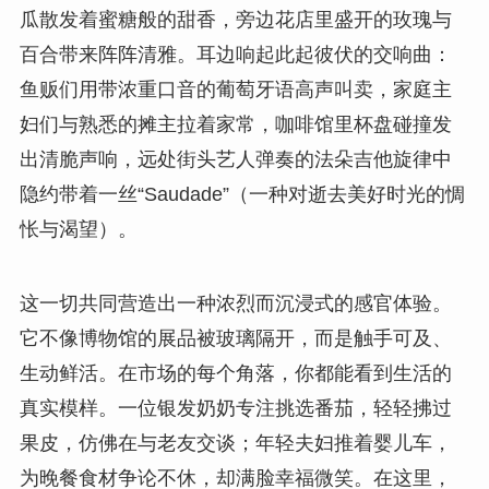
瓜散发着蜜糖般的甜香，旁边花店里盛开的玫瑰与
百合带来阵阵清雅。耳边响起此起彼伏的交响曲：
鱼贩们用带浓重口音的葡萄牙语高声叫卖，家庭主
妇们与熟悉的摊主拉着家常，咖啡馆里杯盘碰撞发
出清脆声响，远处街头艺人弹奏的法朵吉他旋律中
隐约带着一丝“Saudade”（一种对逝去美好时光的惆
怅与渴望）。
这一切共同营造出一种浓烈而沉浸式的感官体验。
它不像博物馆的展品被玻璃隔开，而是触手可及、
生动鲜活。在市场的每个角落，你都能看到生活的
真实模样。一位银发奶奶专注挑选番茄，轻轻拂过
果皮，仿佛在与老友交谈；年轻夫妇推着婴儿车，
为晚餐食材争论不休，却满脸幸福微笑。在这里，