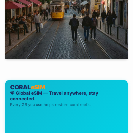
CORAL
eSIM
🪸 Global eSIM — Travel anywhere, stay
connected.
Every GB you use helps restore coral reefs.