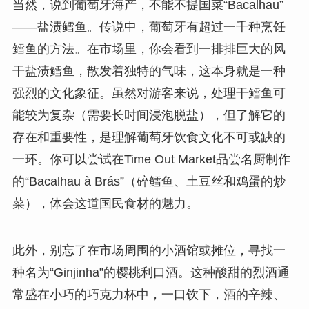
当然，说到葡萄牙海产，不能不提国菜“Bacalhau”
——盐渍鳕鱼。传说中，葡萄牙有超过一千种烹饪
鳕鱼的方法。在市场里，你会看到一排排巨大的风
干盐渍鳕鱼，散发着独特的气味，这本身就是一种
强烈的文化象征。虽然对游客来说，处理干鳕鱼可
能较为复杂（需要长时间浸泡脱盐），但了解它的
存在和重要性，是理解葡萄牙饮食文化不可或缺的
一环。你可以尝试在Time Out Market品尝名厨制作
的“Bacalhau à Brás”（碎鳕鱼、土豆丝和鸡蛋的炒
菜），体会这道国民食材的魅力。
此外，别忘了在市场周围的小酒馆或摊位，寻找一
种名为“Ginjinha”的樱桃利口酒。这种酸甜的烈酒通
常盛在小巧的巧克力杯中，一口饮下，酒的辛辣、