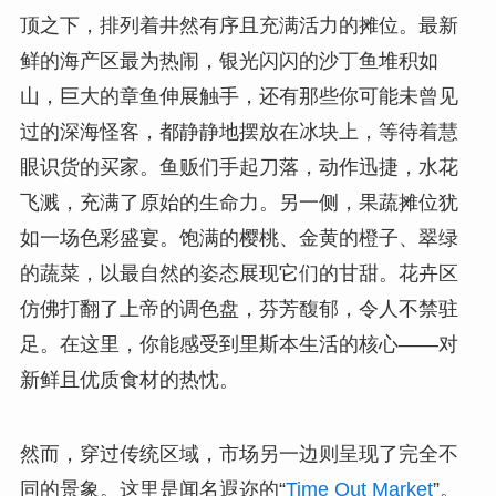
顶之下，排列着井然有序且充满活力的摊位。最新
鲜的海产区最为热闹，银光闪闪的沙丁鱼堆积如
山，巨大的章鱼伸展触手，还有那些你可能未曾见
过的深海怪客，都静静地摆放在冰块上，等待着慧
眼识货的买家。鱼贩们手起刀落，动作迅捷，水花
飞溅，充满了原始的生命力。另一侧，果蔬摊位犹
如一场色彩盛宴。饱满的樱桃、金黄的橙子、翠绿
的蔬菜，以最自然的姿态展现它们的甘甜。花卉区
仿佛打翻了上帝的调色盘，芬芳馥郁，令人不禁驻
足。在这里，你能感受到里斯本生活的核心——对
新鲜且优质食材的热忱。
然而，穿过传统区域，市场另一边则呈现了完全不
同的景象。这里是闻名遐迩的“
Time Out Market
”。