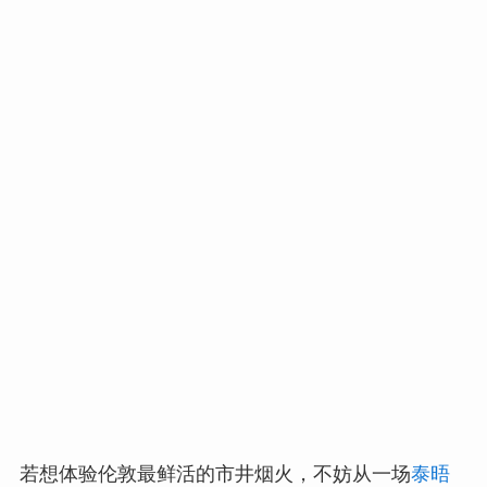
若想体验伦敦最鲜活的市井烟火，不妨从一场
泰晤