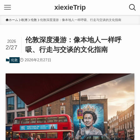
xiexieTrip
ホーム
欧洲
伦敦
伦敦深度漫游：像本地人一样呼吸、行走与交谈的文化指南
伦敦深度漫游：像本地人一样呼
2026
2/27
吸、行走与交谈的文化指南
2026年2月27日
伦敦