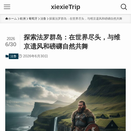
xiexieTrip
ホーム
欧洲
葡萄牙
法鲁
探索法罗群岛：在世界尽头，与维京遗风和磅礴自然共舞
探索法罗群岛：在世界尽头，与维
2026
6/30
京遗风和磅礴自然共舞
2026年6月30日
法鲁