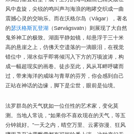
风中盘旋，尖锐的鸣叫声与海浪的咆哮交织成一曲
震撼心灵的交响乐。而在沃格尔岛（Vágar），著名
的
瑟沃格斯瓦登湖
（Sørvágsvatn）则展现了大自然
鬼斧神工的极致。湖面平静如镜，却悬浮于三十米
高的悬崖之上，仿佛天空遗落的一滴眼泪，在视觉
错位中，湖水似乎即将倾泻入下方的万顷波涛，构
成一幅超现实的画卷。徒步至此，风从耳畔呼啸而
过，带来海洋的咸味与青草的芬芳，你会感到自己
正站在神话的边缘，脚下是尘世，眼前是仙境。
法罗群岛的天气犹如一位任性的艺术家，变化莫
测。当地人常说，“如果你不喜欢现在的天气，等五
分钟就好。”一天之内，晴空万里、云雾弥漫、狂风