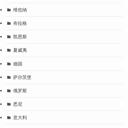
维也纳
布拉格
凯恩斯
夏威夷
德国
萨尔茨堡
俄罗斯
悉尼
意大利