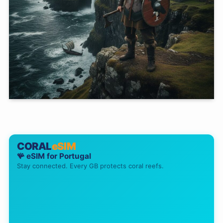
CORAL
eSIM
🪸 eSIM for
Portugal
Stay connected. Every GB protects coral reefs.