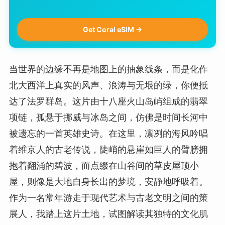
Get Coral eSIM →
当世界的边缘不再是地图上的抽象线条，而是化作
北大西洋上真实的风声、浪涛与无垠的绿，你便抵
达了法罗群岛。这片由十八座火山岛屿组成的翡翠
项链，孤悬于挪威与冰岛之间，仿佛是时间长河中
被遗忘的一首英雄史诗。在这里，凛冽的海风吟唱
着维京人的古老传说，陡峭的悬崖如巨人的臂膀拥
抱着翻涌的碧波，而点缀在山谷间的草皮屋顶小
屋，则像是大地自身长出的梦境，安静地呼吸着。
作为一名常年游走于现代艺术与古老文明之间的策
展人，我踏上这片土地，试图解读其独特的文化肌