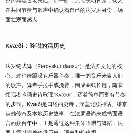
齐声高唱古老民谣。那一刻，无论长幼背景，众人
在共同节奏与歌声中确认着自己的法罗人身份，场
面壮观而感人。
Kvæði：吟唱的活历史
法罗链式舞（Føroyskur dansur）是法罗文化的核
心。这种舞蹈没有乐器伴奏，唯一的音乐来自人们
的歌声。舞者手拉手或挽臂，围成圈或长链，随着
领唱者吟诵史诗歌谣“Kvæði”，迈着简单而富有节奏
的步伐。Kvæði是口述的史诗，涵盖北欧神话、维京
英雄传奇及本地历史故事。在法罗语尚未成书面语
言的数百年中，正是通过这种集体吟唱与舞蹈，法
罗人得以完整传承历史、语言和价值观。