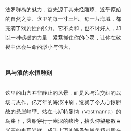
法罗群岛的魅力，首先源于其未经雕琢、近乎原始
的自然之美。这里的每一寸土地、每一片海域，都
充满了戏剧性的张力。它不柔和，也不讨好人，却
以一种磅礴的力量，紧紧抓住你的心灵，让你在敬
畏中体会生命的渺小与伟大。
风与浪的永恒雕刻
这里的山峦并非静止的风景，而是风与浪交织的战
场与杰作。亿万年的海浪冲刷，造就了令人心惊胆
战的悬崖峭壁。站在韦斯特曼纳（Vestmanna）的
鸟崖下，乘船穿行于幽深的峡湾，抬头仰望那数百
米高的垂直岩壁，成千上万的海鸟如黑色精灵般在