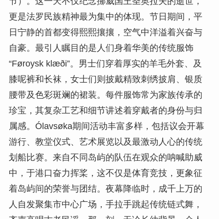
节）。这一天不仅纪念挪威国王圣奥拉夫的逝世，
更是法罗民族精神最为集中的体现。节日期间，平
日宁静的首都变得熙熙攘攘，空气中洋溢着兴奋与
自豪。最引人瞩目的是人们身着华美的传统服饰
“Føroysk klæði”。男士们穿着厚实的羊毛外套、及
膝呢裤和长袜，女士们则披戴精致刺绣披肩、银质
腰带及色彩斑斓的裙装。每件服饰常为家族传承的
珍宝，其复杂工艺和细节讲述着穿戴者的身份与归
属感。Ólavsøka期间活动丰富多样，包括议会开幕
游行、教堂仪式、艺术展览以及最激动人心的传统
划船比赛。来自不同岛屿的队伍在观众的呐喊助威
中，于港口奋力挥桨，这不仅是体育竞技，更象征
着岛屿间的荣誉与团结。夜幕降临时，成千上万的
人自发聚集市中心广场，手拉手跳起传统链式舞，