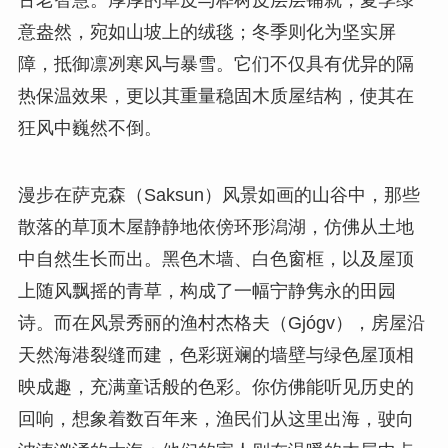
意盎然，宛如山坡上的绒毯；冬季则化为坚实屏
障，抵御凛冽寒风与暴雪。它们不仅具有优异的隔
热保温效果，更以其重量稳固木质屋结构，使其在
狂风中巍然不倒。
漫步在萨克森（Saksun）风景如画的山谷中，那些
散落的草顶木屋静静地依傍环形潟湖，仿佛从土地
中自然生长而出。黑色木墙、白色窗框，以及屋顶
上随风飘摇的青草，构成了一幅宁静隽永的田园
诗。而在风景秀丽的渔村杰格夫（Gjógv），房屋沿
天然海港裂缝而建，色彩斑斓的墙壁与绿色屋顶相
映成趣，充满童话般的色彩。你仿佛能听见历史的
回响，想象着数百年来，渔民们从这里出海，驶向