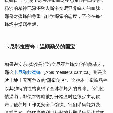
蜜蜂日”，促使全球关注蜜蜂对生态系统的重要性。
扬沙的精神已深深融入斯洛文尼亚养蜂人的血脉，
那份对蜜蜂的尊重与科学探索的态度，至今在每个
蜂场中熠熠生辉。
卡尼鄂拉蜜蜂：温顺勤劳的国宝
如果说安东·扬沙是斯洛文尼亚养蜂文化的奠基人，
那么
卡尼鄂拉蜜蜂
（Apis mellifera carnica）则是这
片土地上无可争议的“甜蜜使者”。这种本土蜜蜂品种
以其独特的性格赢得了全球养蜂人的青睐。它们性
情温顺，即便在蜂箱被打开检查时也很少主动攻
击，使养蜂工作更安全且愉快。它们采集能力强，
嗅觉灵敏，能够高效利用短暂的花期采集最优质的