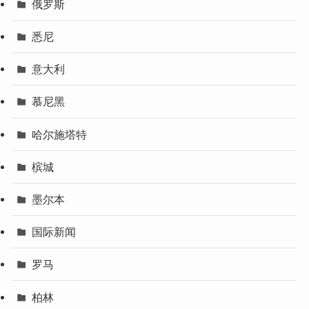
俄罗斯
悉尼
意大利
慕尼黑
哈尔施塔特
槟城
墨尔本
国际新闻
罗马
柏林