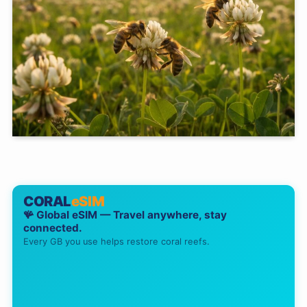
CORAL
eSIM
🪸 Global eSIM — Travel anywhere, stay
connected.
Every GB you use helps restore coral reefs.