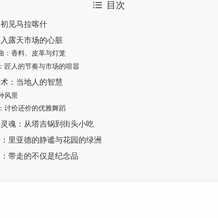
目次
：初见马拉喀什
深入露天市场的心脏
曲：香料、皮革与灯笼
：匠人的节奏与市场的喧嚣
艺术：当地人的智慧
种风景
：讨价还价的优雅舞蹈
的灵魂：从塔吉锅到街头小吃
索：里亚德的静谧与花园的绿洲
响：带走的不仅是纪念品