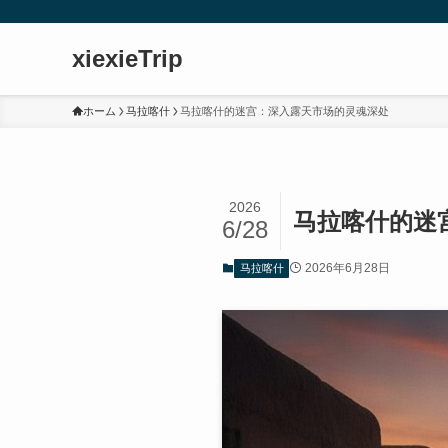
xiexieTrip
ホーム
马拉喀什
马拉喀什的迷宫：深入露天市场的灵魂深处
2026
马拉喀什的迷
6/28
2026年6月28日
马拉喀什