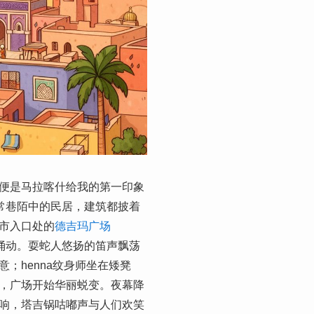
便是马拉喀什给我的第一印象
常巷陌中的民居，建筑都披着
市入口处的
德吉玛广场
流涌动。耍蛇人悠扬的笛声飘荡
；henna纹身师坐在矮凳
，广场开始华丽蜕变。夜幕降
响，塔吉锅咕嘟声与人们欢笑