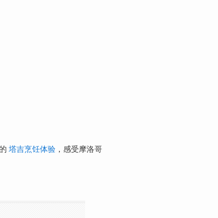
成的
塔吉烹饪体验
，感受摩洛哥