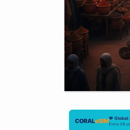
🪸 Global
CORAL
eSIM
Every GB yo