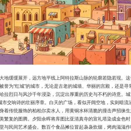
大地缓缓展开，远方地平线上阿特拉斯山脉的轮廓若隐若现。这
被誉为“红城”的城市，无论是古老的城墙、华丽的宫殿，还是寻
哈拉烈日与风沙千年浸染，沉淀出厚重的历史与不朽的诗意。城
），是这座城市交响诗的壮丽序章。白天的广场，看似开阔空地，实则暗
身着传统服饰的柏柏尔卖水人，用黄铜水杯清脆的撞击声招徕生意
美繁复的图腾。夕阳余晖将库图比亚清真寺的宣礼塔染成金色时
堂与民间艺术盛会。数百个食品摊位冒起袅袅炊烟，烤肉滋滋作