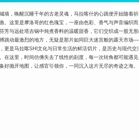
城墙，唤醒沉睡千年的古老灵魂，马拉喀什的心跳便开始随着祈
曲。这里是摩洛哥的红色瑰宝，一座由色彩、香气与声音编织而
芬芳与远处塔吉锅中炖煮香料的温暖甜香，它们交织成一股无形
搏跳动最激烈的地方，无疑是那片如同巨大迷宫般的露天市场——当
，更是马拉喀SHI文化与日常生活的鲜活切片，是历史与现代交
。在这里，时间仿佛失去了线性的刻度，每一次转角都可能遇见
备好抛开地图，让感官引领你，一同沉入这片无尽的奇迹之海。