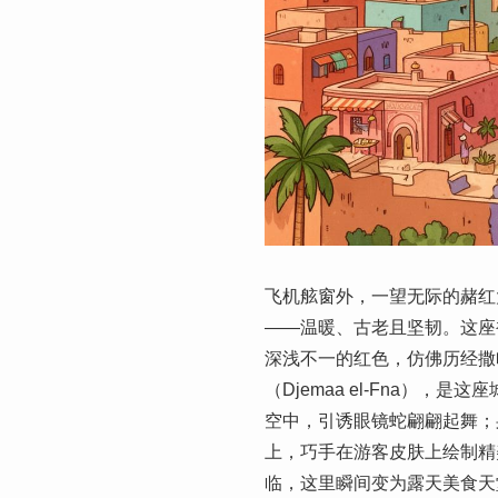
飞机舷窗外，一望无际的赭红
——温暖、古老且坚韧。这座
深浅不一的红色，仿佛历经撒
（Djemaa el-Fna
空中，引诱眼镜蛇翩翩起舞；
上，巧手在游客皮肤上绘制精
临，这里瞬间变为露天美食天