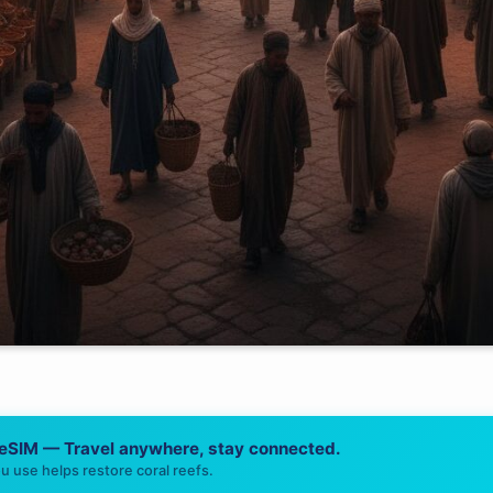
 eSIM — Travel anywhere, stay connected.
u use helps restore coral reefs.