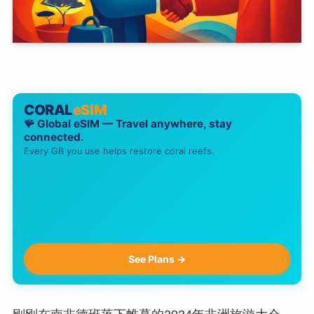
CORAL
eSIM
🪸 Global eSIM — Travel anywhere, stay
connected.
Every GB you use helps restore coral reefs.
See Plans →