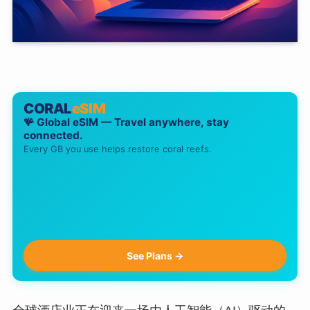
CORAL
eSIM
🪸 Global eSIM — Travel anywhere, stay
connected.
Every GB you use helps restore coral reefs.
See Plans →