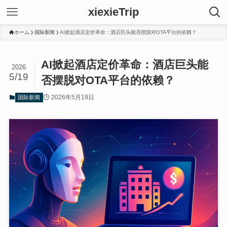
xiexieTrip
ホーム
国际新闻
AI掀起酒店定价革命：酒店巨头能否摆脱对OTA平台的依赖？
AI掀起酒店定价革命：酒店巨头能
2026
5/19
否摆脱对OTA平台的依赖？
2026年5月19日
国际新闻