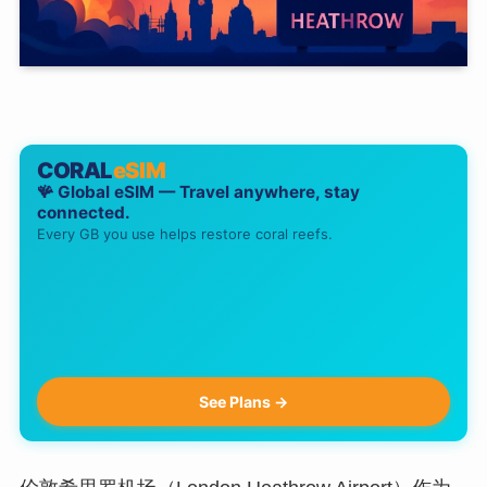
CORAL
eSIM
🪸 Global eSIM — Travel anywhere, stay
connected.
Every GB you use helps restore coral reefs.
See Plans →