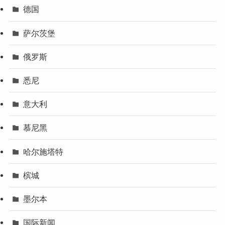
德国
萨尔茨堡
俄罗斯
悉尼
意大利
慕尼黑
哈尔施塔特
槟城
墨尔本
国际新闻