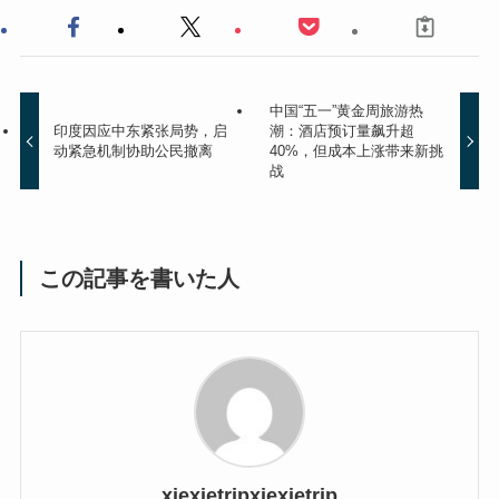
中国“五一”黄金周旅游热
印度因应中东紧张局势，启
潮：酒店预订量飙升超
动紧急机制协助公民撤离
40%，但成本上涨带来新挑
战
この記事を書いた人
xiexietripxiexietrip