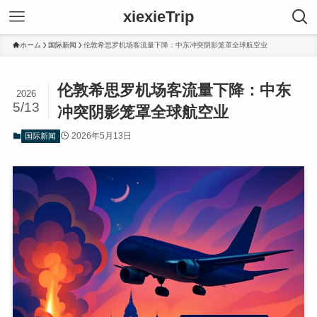
xiexieTrip
ホーム
国际新闻
伦敦希思罗机场客流量下降：中东冲突阴影笼罩全球航空业
伦敦希思罗机场客流量下降：中东
2026
5/13
冲突阴影笼罩全球航空业
2026年5月13日
国际新闻