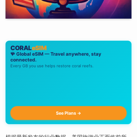
CORAL
eSIM
🪸 Global eSIM — Travel anywhere, stay
connected.
Every GB you use helps restore coral reefs.
See Plans →