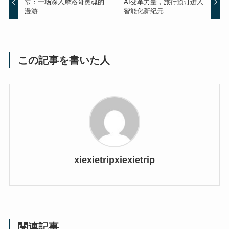
常：一场深入摩洛哥灵魂的
AI变革力量，旅行预订进入
漫游
智能化新纪元
この記事を書いた人
xiexietripxiexietrip
関連記事