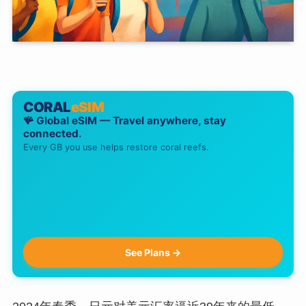
CORAL
eSIM
🪸 Global eSIM — Travel anywhere, stay
connected.
Every GB you use helps restore coral reefs.
See Plans →