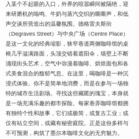
入某个不起眼的入口，外界的喧嚣瞬间被隔绝，迎
来研磨机的嗡鸣、牛奶与蒸汽交织的嘶嘶声，和低
声交谈所营造出的温馨氛围。德格雷夫斯街
（Degraves Street）与中央广场（Centre Place）
是这一文化的经典缩影，狭窄巷道两侧咖啡馆的桌
椅几乎溢满路面，头顶交错着遮阳伞，墙壁上不断
涌现街头艺术，空气中弥漫着咖啡、烘焙面包和各
式美食混合的馥郁气息。在这里，喝咖啡是一种沉
浸式体验。你不是简单地消费，而是在参与一场独
特的城市生活剧场。寻找这些藏匿的瑰宝，本身就
是一场充满乐趣的都市探险。每家巷弄咖啡馆都拥
有独特个性和故事，它们或极简，或复古工业；或
仅有站立空间，或藏有秘密庭院。正是这份多样与
不可预测，构筑了墨尔本咖啡文化的无穷魅力。