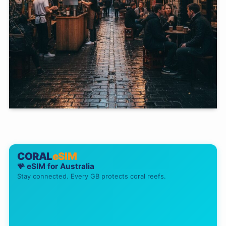
CORAL
eSIM
🪸 eSIM for
Australia
Stay connected. Every GB protects coral reefs.