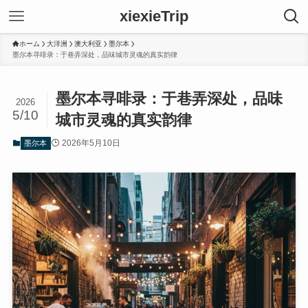
xiexieTrip
ホーム
大洋洲
澳大利亚
墨尔本
墨尔本寻啡录：于巷弄深处，品味城市灵魂的真实韵律
墨尔本寻啡录：于巷弄深处，品味
2026
5/10
城市灵魂的真实韵律
2026年5月10日
墨尔本