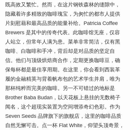
既高效又繁忙。然而，在这片钢铁森林的缝隙中，
隐藏着许多精致的咖啡瑰宝，为匆忙的都市人提供
片刻慰藉和最高品质的能量补给。Patricia Coffee
Brewers 是其中的传奇代表。此咖啡馆无座，仅容
人站立，但常年人满为患。菜单非常简洁，仅有黑
咖啡、白咖啡和手冲，背后却是对品质的坚定自
信。他们与顶级烘焙商合作，定期更换咖啡豆，确
保每杯都是最佳享用期。在这里，你会看到西装革
履的金融精英与背着帆布包的艺术学生并肩，唯为
那杯纯粹而完美的咖啡。另一不可错过的地标是
Brother Baba Budan，以天花板上悬挂的无数椅子
闻名，这个超现实装置为空间增添奇幻色彩。作为
Seven Seeds 品牌旗下的旗舰店，这里的咖啡品质
自然无懈可击。点一杯 Flat White，仰望头顶奇景，