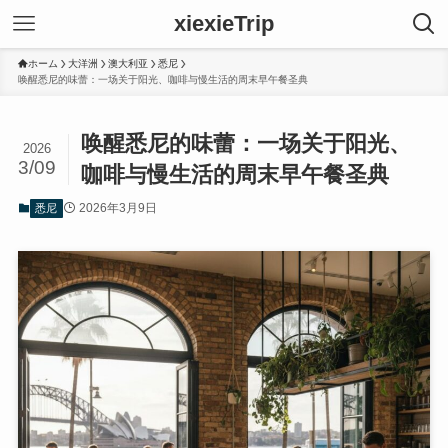
xiexieTrip
ホーム
大洋洲
澳大利亚
悉尼
唤醒悉尼的味蕾：一场关于阳光、咖啡与慢生活的周末早午餐圣典
唤醒悉尼的味蕾：一场关于阳光、
2026
3/09
咖啡与慢生活的周末早午餐圣典
2026年3月9日
悉尼