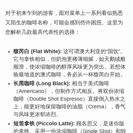
对于初来乍到的游客，面对菜单上一系列看似熟悉
又陌生的咖啡名称，可能会感到些许困惑。这里为
您解析几款最具代表性的选择：
馥芮白 (Flat White):
这可谓澳大利亚的“国饮”。
它与拿铁相似，但奶泡更稀薄细腻，如天鹅绒般
顺滑，使浓缩咖啡的醇厚风味更为突出。若想体
验最地道的澳式咖啡，务必从一杯馥芮白开始。
长黑咖啡 (Long Black):
相当于美式咖啡
（Americano），但制作方式相反。将双份浓缩
咖啡（Double Shot Espresso）直接倒入热水之
上，能更好地保留咖啡的油脂（Crema），香气
与风味更浓郁浓烈。
短笛拿铁 (Piccolo Latte):
顾名思义，是迷你版
的拿铁。采用一份浓缩咖啡（Single Shot）和较