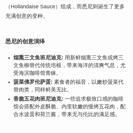
（Hollandaise Sauce）组成，而悉尼则诞生了更多
充满创意的变种。
悉尼的创意演绎
烟熏三文鱼班尼迪克:
用新鲜烟熏三文鱼或烤三
文鱼柳替代传统培根，带来海洋的清爽气息，尤
受海滨咖啡馆青睐。
菠菜佛罗伦萨蛋:
素食者的福音，以嫩炒菠菜代
替肉类，同样鲜美无比。
香脆五花肉班尼迪克:
一些追求极致口感的咖啡
馆会搭配外皮酥脆、内里软嫩的慢烤五花肉，配
合水波蛋和荷兰酱，带来无与伦比的满足感。