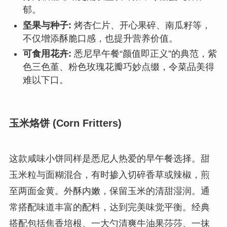
郁。
坚果与种子:
烤杏仁片、开心果碎、南瓜籽等，
不仅增添酥脆口感，也提升营养价值。
可食用花卉:
悉尼早午餐“颜值即正义”的典范，紫
色三色堇、粉色玫瑰花瓣巧妙点缀，令菜品美得
难以下口。
玉米烙饼 (Corn Fritters)
这款咸味小饼同样是悉尼人热爱的早午餐选择。甜
玉米粒与面糊混合，有时掺入切碎香草或辣椒，煎
至两面金黄。外酥内嫩，保留玉米的清甜湿润。通
常搭配味道丰富的配料，达到完美味觉平衡。经典
搭配包括焦香培根、一大勺清爽牛油果莎莎、一抹