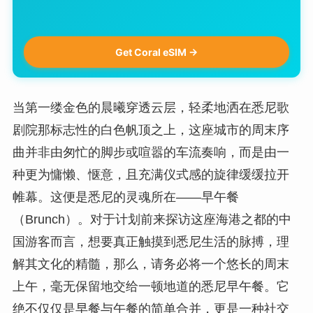
Get Coral eSIM →
当第一缕金色的晨曦穿透云层，轻柔地洒在悉尼歌
剧院那标志性的白色帆顶之上，这座城市的周末序
曲并非由匆忙的脚步或喧嚣的车流奏响，而是由一
种更为慵懒、惬意，且充满仪式感的旋律缓缓拉开
帷幕。这便是悉尼的灵魂所在——早午餐
（Brunch）。对于计划前来探访这座海港之都的中
国游客而言，想要真正触摸到悉尼生活的脉搏，理
解其文化的精髓，那么，请务必将一个悠长的周末
上午，毫无保留地交给一顿地道的悉尼早午餐。它
绝不仅仅是早餐与午餐的简单合并，更是一种社交