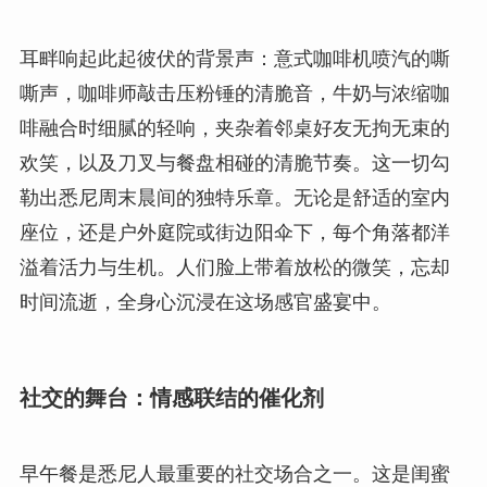
耳畔响起此起彼伏的背景声：意式咖啡机喷汽的嘶
嘶声，咖啡师敲击压粉锤的清脆音，牛奶与浓缩咖
啡融合时细腻的轻响，夹杂着邻桌好友无拘无束的
欢笑，以及刀叉与餐盘相碰的清脆节奏。这一切勾
勒出悉尼周末晨间的独特乐章。无论是舒适的室内
座位，还是户外庭院或街边阳伞下，每个角落都洋
溢着活力与生机。人们脸上带着放松的微笑，忘却
时间流逝，全身心沉浸在这场感官盛宴中。
社交的舞台：情感联结的催化剂
早午餐是悉尼人最重要的社交场合之一。这是闺蜜