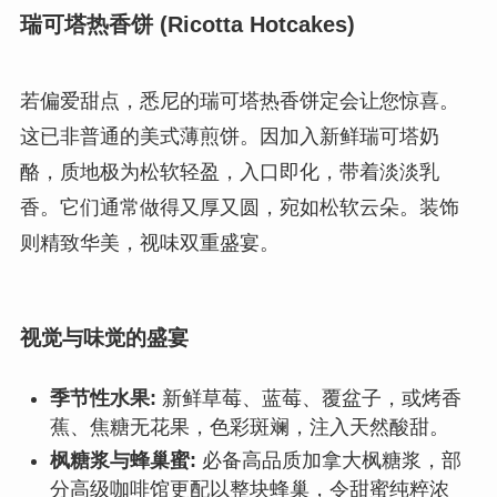
瑞可塔热香饼 (Ricotta Hotcakes)
若偏爱甜点，悉尼的瑞可塔热香饼定会让您惊喜。
这已非普通的美式薄煎饼。因加入新鲜瑞可塔奶
酪，质地极为松软轻盈，入口即化，带着淡淡乳
香。它们通常做得又厚又圆，宛如松软云朵。装饰
则精致华美，视味双重盛宴。
视觉与味觉的盛宴
季节性水果:
新鲜草莓、蓝莓、覆盆子，或烤香
蕉、焦糖无花果，色彩斑斓，注入天然酸甜。
枫糖浆与蜂巢蜜:
必备高品质加拿大枫糖浆，部
分高级咖啡馆更配以整块蜂巢，令甜蜜纯粹浓