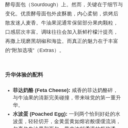
酵母面包（Sourdough）上。然而，关键在于细节与
变化。优质酵母面包外皮酥脆，内心柔韧，烘烤后
散发迷人麦香。牛油果泥通常保留部分果肉颗粒，
口感层次丰富。调味往往会加入新鲜柠檬汁提亮，
再撒上现磨黑胡椒和海盐。而真正的魅力在于丰富
的“附加选项”（Extras）。
升华体验的配料
菲达奶酪 (Feta Cheese):
咸香的菲达奶酪碎，
与牛油果的清新完美碰撞，带来味觉的第一重升
华。
水波蛋 (Poached Egg):
一到两个恰到好处的水
波蛋，轻轻切开，金黄蛋黄如熔岩般缓缓流淌，