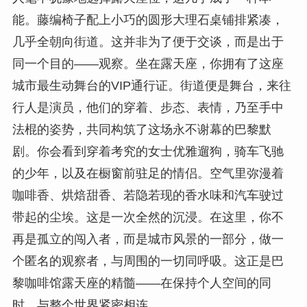
能。藤编椅子配上小巧的圆形大理石桌铺排紧凑，
几乎全朝向街道。这并非为了便于交谈，而是出于
同一个目的——观察。坐在露天座，你拥有了这座
城市最生动舞台的VIP通行证。街道便是舞台，来往
行人是演员，他们的穿着、步态、表情，乃至手中
法棍的姿势，共同构筑了这场永不谢幕的巴黎默
剧。你会看到穿着考究的女士优雅遛狗，骑车飞驰
的少年，以及在橱窗前驻足的情侣。空气里弥漫着
咖啡香、烘焙甜香、若隐若现的香水味和汽车驶过
带起的尘埃。这是一次全然的沉浸。在这里，你不
再是孤立的闯入者，而是城市风景的一部分，做一
个匿名的观察者，与周围的一切同呼吸。这正是巴
黎咖啡馆露天座的精髓——在保持个人空间的同
时，与整个世界紧密相连。