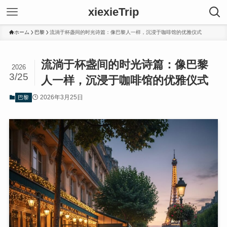
xiexieTrip
ホーム
巴黎
流淌于杯盏间的时光诗篇：像巴黎人一样，沉浸于咖啡馆的优雅仪式
流淌于杯盏间的时光诗篇：像巴黎
2026
3/25
人一样，沉浸于咖啡馆的优雅仪式
2026年3月25日
巴黎