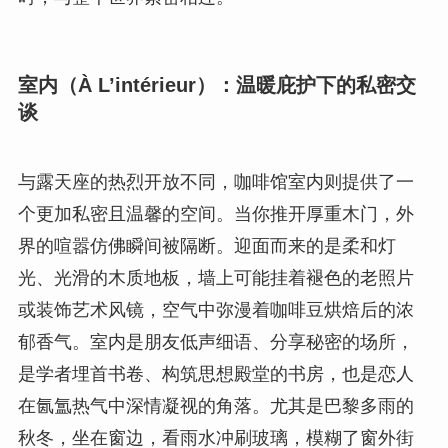
室内（À L’intérieur）：温暖庇护下的私密交
谈
与露天座的热烈开放不同，咖啡馆室内则提供了一
个更加私密且温馨的空间。当你推开厚重木门，外
界的喧嚣仿佛瞬间被隔断。迎面而来的是柔和灯
光、光滑的木质地板，墙上可能挂着褪色的老照片
或装饰艺术风镜，空气中弥漫着咖啡豆烘焙后的浓
郁香气。室内是朋友低声细语、分享秘密的场所，
是学者埋首书卷、构筑思想殿堂的书房，也是恋人
在氤氲热气中深情凝视的角落。尤其是巴黎多雨的
秋冬，坐在窗边，看雨水冲刷玻璃，模糊了窗外街