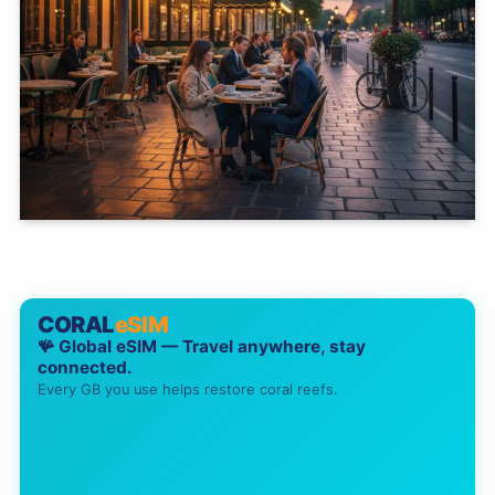
CORAL
eSIM
🪸 Global eSIM — Travel anywhere, stay
connected.
Every GB you use helps restore coral reefs.