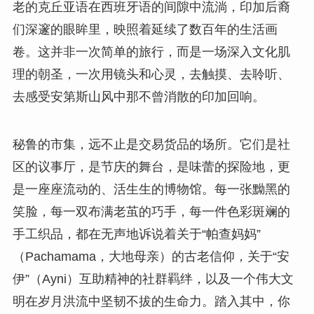
老的克丘亚语在西班牙语的间隙中流淌，印加后裔
们深邃的眼眸里，映照着延续了数百年的生活画
卷。这并非一次简单的旅行，而是一场深入文化肌
理的朝圣，一次用镜头和心灵，去触摸、去聆听、
去感受安第斯山风中那不曾消散的印加回响。
秘鲁的市集，远不止是交易货品的场所。它们是社
区的议事厅，是节庆的舞台，是味蕾的探险地，更
是一座座流动的、活生生的博物馆。每一张黝黑的
笑脸，每一双布满老茧的巧手，每一件色彩斑斓的
手工织品，都在无声地诉说着关于“帕查妈妈”
（Pachamama，大地母亲）的古老信仰，关于“安
伊”（Ayni）互助精神的社群羁绊，以及一个伟大文
明在岁月洪流中坚韧不拔的生命力。踏入其中，你