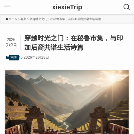
xiexieTrip
ホーム
南美
穿越时光之门：在秘鲁市集，与印加后裔共谱生活诗篇
穿越时光之门：在秘鲁市集，与印
2026
2/28
加后裔共谱生活诗篇
2026年2月28日
南美