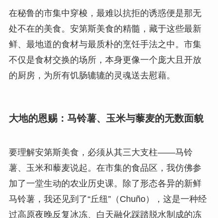
在秘鲁的市集中穿梭，最难以抗拒的诱惑便是那无
处不在的美食。安第斯美食的精髓，藏于这些最新
鲜、最地道的食材与最质朴的烹饪手法之中。市集
不仅是食材交换的场所，本身更像一个庞大且开放
的厨房，为所有饥肠辘辘的灵魂送去慰藉。
大地的恩赐：马铃薯、玉米与藜麦的无数面貌
要理解安第斯美食，必须从其三大支柱——马铃
薯、玉米和藜麦说起。在市集的食品区，我仿佛参
加了一堂生动的农业历史课。除了形态各异的新鲜
马铃薯，我还见到了“丘纽”（Chuño），这是一种经
过高原夜晚反复冰冻、白天融化踩踏脱水制成的冻