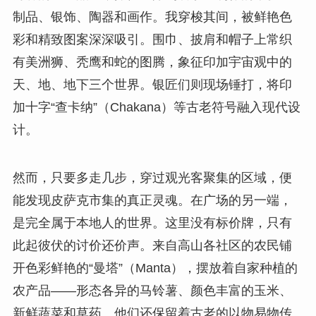
制品、银饰、陶器和画作。我穿梭其间，被鲜艳色
彩和精致图案深深吸引。围巾、披肩和帽子上常织
有美洲狮、秃鹰和蛇的图腾，象征印加宇宙观中的
天、地、地下三个世界。银匠们则现场锤打，将印
加十字“查卡纳”（Chakana）等古老符号融入现代设
计。
然而，只要多走几步，穿过观光客聚集的区域，便
能发现皮萨克市集的真正灵魂。在广场的另一端，
是完全属于本地人的世界。这里没有标价牌，只有
此起彼伏的讨价还价声。来自高山各社区的农民铺
开色彩鲜艳的“曼塔”（Manta），摆放着自家种植的
农产品——形态各异的马铃薯、颜色丰富的玉米、
新鲜蔬菜和草药。他们还保留着古老的以物易物传