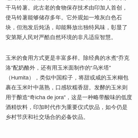
干马铃薯。此古老的食物保存技术由印加人首创，
使马铃薯能够储存多年。它外观如一堆灰白色石
块，但泡发后炖汤，却能释放出独特风味，彰显了
安第斯人民对严酷自然环境的非凡适应智慧。
玉米的食用方式更是丰富多样。除经典的水煮“乔克
洛”配奶酪外，还有用玉米面制作的“乌米塔”
（Humita），类似中国粽子，将甜或咸的玉米糊包
裹在玉米叶中蒸熟，口感软糯香甜。发酵的玉米则
用于酿造“奇icha de jora”，这是一种略带酸味的低度
酒精饮料，印加时代作为重要仪式饮品，如今仍是
乡村节庆和社交场合的必备饮品。