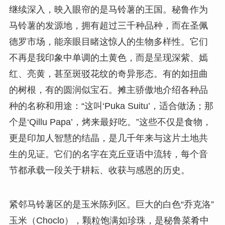
继续深入，映入眼帘的是马铃薯的王国。秘鲁作为
马铃薯的发源地，拥有超过三千种品种，而在圣佩
德罗市场，能亲眼目睹这惊人的生物多样性。它们
不再是我印象中单调的土黄色，而是呈现深紫、嫣
红、亮黄，甚至斑驳花纹的奇异形态。有的如扭曲
的树根，有的圆润似宝石。摊主骄傲地介绍各种品
种的名称和用途：“这叫‘Puka Suitu’，适合做汤；那
个是‘Qillu Papa’，烤来最好吃。”这些不仅是食物，
更是印加人智慧的结晶，是几千年来与这片土地共
生的见证。它们的名字在克丘亚语中流转，每个音
节都承载一段关于耕耘、收获与感恩的历史。
紧邻马铃薯区的是玉米陈列区。巨大的白色“乔克洛”
玉米（Choclo），颗粒饱满如珍珠，是秘鲁菜肴中