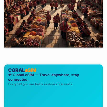
CORAL
eSIM
🪸 Global eSIM — Travel anywhere, stay
connected.
Every GB you use helps restore coral reefs.