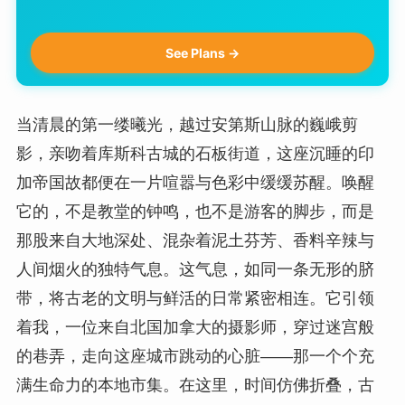
See Plans →
当清晨的第一缕曦光，越过安第斯山脉的巍峨剪
影，亲吻着库斯科古城的石板街道，这座沉睡的印
加帝国故都便在一片喧嚣与色彩中缓缓苏醒。唤醒
它的，不是教堂的钟鸣，也不是游客的脚步，而是
那股来自大地深处、混杂着泥土芬芳、香料辛辣与
人间烟火的独特气息。这气息，如同一条无形的脐
带，将古老的文明与鲜活的日常紧密相连。它引领
着我，一位来自北国加拿大的摄影师，穿过迷宫般
的巷弄，走向这座城市跳动的心脏——那一个个充
满生命力的本地市集。在这里，时间仿佛折叠，古