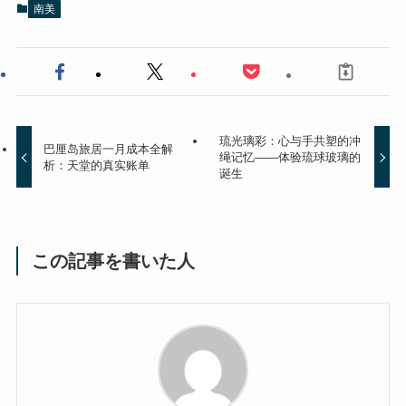
南美
琉光璃彩：心与手共塑的冲
巴厘岛旅居一月成本全解
绳记忆——体验琉球玻璃的
析：天堂的真实账单
诞生
この記事を書いた人