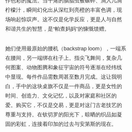
作色彩的魔法。当干瘪的胭脂虫被碾碎、滴入几滴
柠檬汁，瞬间幻化出从深红到亮橙的丰富色调，现
场响起惊叹声。这不仅是化学反应，更是人与自然
和谐共生的智慧，是“帕查妈妈”的慷慨馈赠。
她们使用最原始的腰机（backstrap loom），一端系
在腰间，另一端绑在柱子上。指尖飞舞间，复杂几
何图案、动物图腾和象征宇宙的符号逐渐在经纬线
中显现。每件作品需数周甚至数月完成。这让我明
白，手中的这块桌旗不仅是一件商品，更是女性的
时间、创造力、文化记忆，以及对家庭和社区的
爱。购买它，不仅是交易，更是对这门古老技艺的
尊重与支持。在钦切罗的阳光下，晾晒的织品如凝
固的彩虹，连接着印加的过去与安第斯的现在。