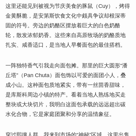
这里还能见到被视为节庆美食的豚鼠（Cuy），烤得
金黄酥脆，是安第斯饮食文化中颇具争议却根深蒂
固的符号。旁边的奶酪区摆放着巨大的白色奶酪
轮，散发浓郁奶香。这些来自高原牧场的奶酪质地
扎实、咸香适口，是当地人早餐面包的最佳搭档。
一阵独特香气引我走向面包摊。那里的巨大圆形“潘
丘塔”（Pan Chuta）面包饰以可爱的面团小人，叠
成小山。这种面包质地紧实，带有一丝茴香甜味，
是库斯科周边小镇的特产。看着当地人熟练地买走
整块或大块切片，我明白这面包承载的远远超出碳
水化合物，它是家庭团聚和分享的温情象征。
穿过熙攘人群，我来到市场的“神秘”区域。这里出售