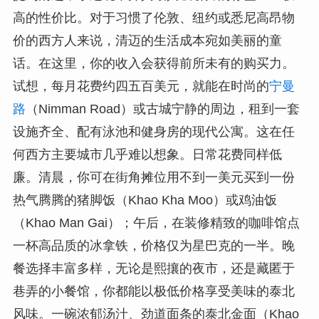
高的性价比。对于习惯了伦敦、纽约或悉尼高昂物
价的西方人来说，清迈的生活成本宛如美丽的童
话。在这里，你的收入会获得前所未有的购买力。
试想，每月花费约四五百美元，就能在时尚的
宁曼
路
（Nimman Road）或古城宁静的周边，租到一套
设施齐全、配有泳池和健身房的现代公寓。这在任
何西方主要城市几乎难以想象。日常花费同样低
廉。清晨，你可在街角摊位用不到一美元买到一份
热气腾腾的猪脚饭（Khao Kha Moo）或鸡油饭
（Khao Man Gai）；午后，在装修精致的咖啡馆点
一杯高品质的冰拿铁，价格仅为星巴克的一半。晚
餐选择丰富多样，无论是熙攘的夜市，还是藏匿于
巷弄的小餐馆，你都能以极低价格享受美味的泰北
风味。一碗浓郁汤汁、劲道面条的泰北金面（Khao