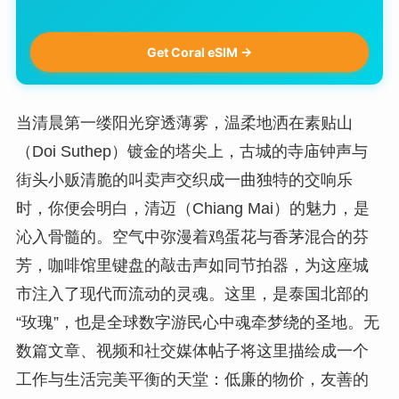
Get Coral eSIM →
当清晨第一缕阳光穿透薄雾，温柔地洒在素贴山
（Doi Suthep）镀金的塔尖上，古城的寺庙钟声与
街头小贩清脆的叫卖声交织成一曲独特的交响乐
时，你便会明白，清迈（Chiang Mai）的魅力，是
沁入骨髓的。空气中弥漫着鸡蛋花与香茅混合的芬
芳，咖啡馆里键盘的敲击声如同节拍器，为这座城
市注入了现代而流动的灵魂。这里，是泰国北部的
“玫瑰”，也是全球数字游民心中魂牵梦绕的圣地。无
数篇文章、视频和社交媒体帖子将这里描绘成一个
工作与生活完美平衡的天堂：低廉的物价，友善的