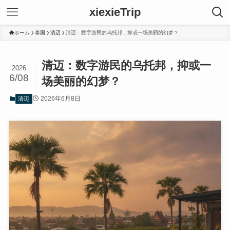
xiexieTrip
ホーム
泰国
清迈
清迈：数字游民的乌托邦，抑或一场美丽的幻梦？
清迈：数字游民的乌托邦，抑或一
2026
6/08
场美丽的幻梦？
2026年6月8日
清迈