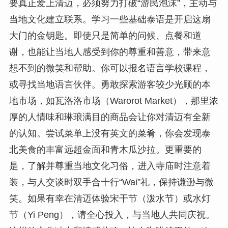
要真正爱上清迈，必须努力打破“游民泡沫”，主动与
当地文化建立联系。学习一些基础泰语是开启这扇
大门的金钥匙。即使只是简单的问候、点餐和道
谢，也能让当地人感受到你的尊重和善意，带来意
想不到的微笑和帮助。你可以报名语言学校课程，
或寻找当地语言伙伴。勇敢探索游客较少光顾的本
地市场，如瓦洛洛市场（Warorot Market），那里浓
厚的人情味和琳琅满目的商品会让你对清迈有全新
的认知。尝试菜单上没有英文的菜肴，你会发现泰
北美食的丰富远超金面和青木瓜沙拉。更重要的
是，了解并尊重当地文化习俗，进入寺庙时注意着
装，与人交谈时双手合十行“Wai”礼，保持谦逊与微
笑。如果有幸在清迈体验宋干节（泼水节）或水灯
节（Yi Peng），请全心投入，与当地人共同庆祝。