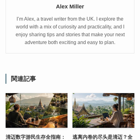
Alex Miller
I’m Alex, a travel writer from the UK. I explore the
world with a mix of curiosity and practicality, and I
enjoy sharing tips and stories that make your next
adventure both exciting and easy to plan.
関連記事
清迈数字游民生存全指南：
逃离内卷的尽头是清迈？全