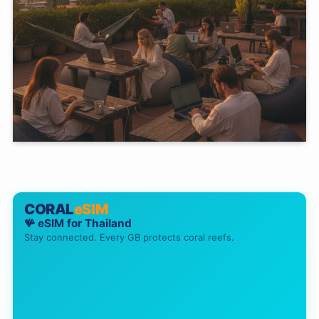
CORAL
eSIM
🪸 eSIM for
Thailand
Stay connected. Every GB protects coral reefs.