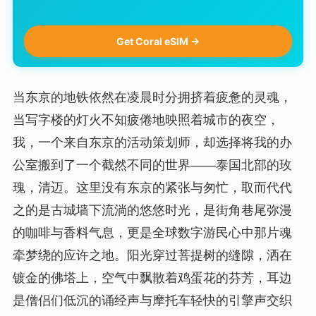
Get Coral eSIM →
当东京的地铁依然在凌晨时分拥挤着疲惫的灵魂，
当写字楼的灯火不知疲倦地映照着城市的夜空，
我，一个来自东京的活动策划师，却选择将我的办
公室搬到了一个截然不同的世界——泰国北部的玫
瑰，清迈。这里没有东京的紧张与匆忙，取而代代
之的是古城墙下流淌的悠悠时光，是街角巷尾弥漫
的咖啡与香料气息，更是全球数字游民心中那片魂
牵梦绕的应许之地。阳光穿过菩提树的缝隙，洒在
镀金的佛塔上，空气中飘散着鸡蛋花的芬芳，耳边
是僧侣们低沉的诵经声与摩托车轻快的引擎声交织