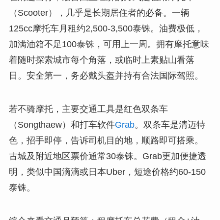
（Scooter），几乎是长期居住者的必备。一辆
125cc摩托车月租约2,500-3,500泰铢。油费极低，
加满油箱不足100泰铢，可用上一周。拥有摩托意味
着随时探索城市每个角落，或临时上素贴山看落
日。安全第一，务必戴头盔并持有合法国际驾照。
若不骑摩托，主要交通工具是红色双条车
（Songthaew）和打车软件
Grab
。双条车是清迈特
色，招手即停，告诉司机目的地，顺路即可搭乘。
古城及附近地区票价通常30泰铢。Grab更加便捷透
明，类似中国滴滴或日本Uber，短途价格约60-150
泰铢。