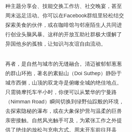
种主题分享会、技能交换工作坊、社交晚宴，甚至
周末远足活动。你可以在Facebook群组里轻松结交
探索美食的伙伴，或在咖啡馆与邻座陌生人共同进
行创业头脑风暴。这样的开放互助社群极大缓解了
异国他乡的孤独，让知识与友谊自由流动。
再者，是自然与城市的无缝融合。清迈被郁郁葱葱
的群山环抱，著名的素贴山（Doi Suthep）静卧于
城市西侧，山顶的双龙寺是俯瞰全城的绝佳地点。
只需骑摩托车半小时，你便可以从繁华的宁曼路
（Nimman Road）瞬间切换到绿野仙踪般的环境，
去探索隐秘的瀑布，或在大象保护营与温柔的巨兽
亲密接触。自然风光触手可及，为紧张工作之外提
供了绝佳的放松与充电方式。周末开车前往拜县