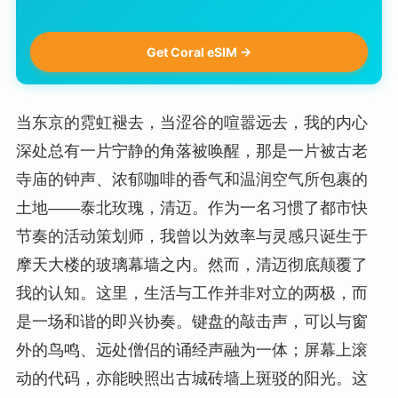
Get Coral eSIM →
当东京的霓虹褪去，当涩谷的喧嚣远去，我的内心
深处总有一片宁静的角落被唤醒，那是一片被古老
寺庙的钟声、浓郁咖啡的香气和温润空气所包裹的
土地——泰北玫瑰，清迈。作为一名习惯了都市快
节奏的活动策划师，我曾以为效率与灵感只诞生于
摩天大楼的玻璃幕墙之内。然而，清迈彻底颠覆了
我的认知。这里，生活与工作并非对立的两极，而
是一场和谐的即兴协奏。键盘的敲击声，可以与窗
外的鸟鸣、远处僧侣的诵经声融为一体；屏幕上滚
动的代码，亦能映照出古城砖墙上斑驳的阳光。这