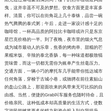
曳，这并非遥不可及的梦想。饮食方面更是丰富多
样。清晨，你可以在街角花上几十泰铢，品尝一碗
热气腾腾的泰式粥；午后，走进一家设计感十足的
咖啡馆，一杯高品质的阿拉比卡咖啡或许只是东京
星巴克价格的一半。到了夜晚，夜市里的烟火气息
成为城市最动人的乐章，焦香的烤肉串、甜糯的芒
果糯米饭、辛辣的泰北香肠，每一种味道都极致犒
赏味蕾，而这一切都无需你为账单产生丝毫压力。
交通方面，一辆小巧的摩托车几乎能带你抵达城市
任何角落，穿梭于古城小巷，或驰骋在前往素贴山
的盘山公路上，那迎面吹来的风带来无可比拟的自
由感。当然，便捷的Grab叫车服务也随时待命，且
价格亲民。这种低成本却高质量的生活方式，使数
字游民能够将更多的精力和资金投入到自我提升、