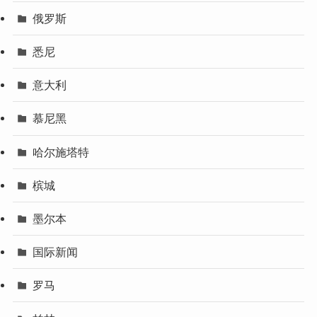
俄罗斯
悉尼
意大利
慕尼黑
哈尔施塔特
槟城
墨尔本
国际新闻
罗马