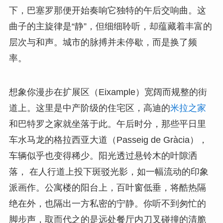
下，巴塞罗那便开始奏响它独特的午后交响曲。这
曲子的主旋律是“静”，但细细聆听，却蕴藏着丰富的
层次与和声。城市的脉搏并未停歇，而是换了频
率。
想象你漫步在扩展区（Eixample）宽阔而规整的街
道上。这里是中产阶级的住宅区，高迪的
米拉之家
和巴特罗之家就坐落于此。午后时分，那些平日里
车水马龙的格拉西亚大道（Passeig de Gràcia），
车辆似乎也变得稀少。阳光透过悬铃木的叶隙洒
落， 在人行道上投下斑驳光影，如一幅流动的印象
派画作。公寓楼的阳台上，百叶窗低垂，将酷热隔
绝在外，也隔出一方私密的宁静。你听不到匆忙的
脚步声，取而代之的是远处餐厅内刀叉碰撞的清脆