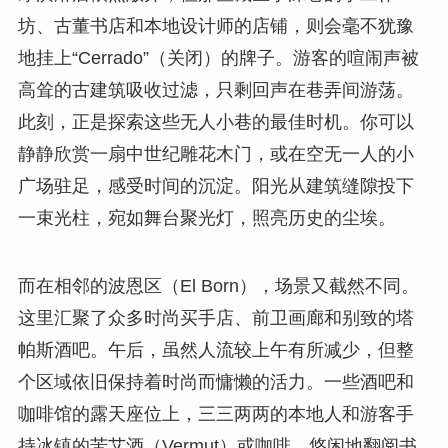
坊、古董书店和本地设计师的店铺，则会毫不犹豫
地挂上“Cerrado”（关闭）的牌子。游客的喧闹声被
高耸的古建筑吸收过滤，只剩回声在巷弄间游荡。
此刻，正是探索这些无人小巷的最佳时机。你可以
静静欣赏一扇中世纪雕花木门，或在空无一人的小
广场驻足，感受时间的沉淀。阳光从建筑缝隙投下
一束光柱，宛如舞台聚光灯，照亮历史的尘埃。
而在相邻的波恩区（El Born），场景又截然不同。
这里汇聚了众多时尚买手店、前卫画廊和别致的塔
帕斯酒吧。午后，虽然人流较上午有所减少，但整
个区域依旧保持着时尚而慵懒的活力。一些酒吧和
咖啡馆的露天座位上，三三两两的本地人和游客手
持冰镇的苦艾酒（Vermut）或咖啡，悠闲地翻阅书