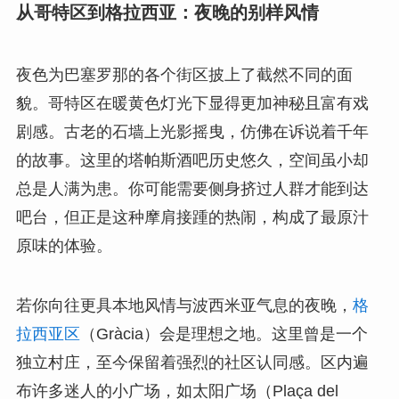
从哥特区到格拉西亚：夜晚的别样风情
夜色为巴塞罗那的各个街区披上了截然不同的面
貌。哥特区在暖黄色灯光下显得更加神秘且富有戏
剧感。古老的石墙上光影摇曳，仿佛在诉说着千年
的故事。这里的塔帕斯酒吧历史悠久，空间虽小却
总是人满为患。你可能需要侧身挤过人群才能到达
吧台，但正是这种摩肩接踵的热闹，构成了最原汁
原味的体验。
若你向往更具本地风情与波西米亚气息的夜晚，
格
拉西亚区
（Gràcia）会是理想之地。这里曾是一个
独立村庄，至今保留着强烈的社区认同感。区内遍
布许多迷人的小广场，如太阳广场（Plaça del