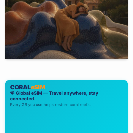
CORAL
eSIM
🪸 Global eSIM — Travel anywhere, stay
connected.
Every GB you use helps restore coral reefs.