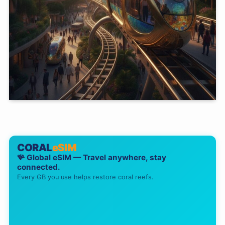
CORAL
eSIM
🪸 Global eSIM — Travel anywhere, stay
connected.
Every GB you use helps restore coral reefs.