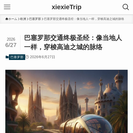
xiexieTrip
ホーム
欧洲
巴塞罗那
巴塞罗那交通终极圣经：像当地人一样，穿梭高迪之城的脉络
巴塞罗那交通终极圣经：像当地人
2026
6/27
一样，穿梭高迪之城的脉络
2026年6月27日
巴塞罗那