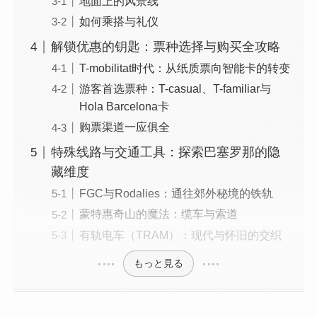
地面上的风景线
如何乘搭与礼仪
解锁优惠的钥匙：票种选择与购买全攻略
T-mobilitat时代：从纸质票向智能卡的转变
游客首选票种：T-casual、T-familiar与
Hola Barcelona卡
购票渠道一应俱全
特殊线路与交通工具：探索巴塞罗那的隐
藏维度
FGC与Rodalies：通往郊外秘境的铁轨
蒙特惠奇山的魔法：缆车与索道
有轨电车（TRAM）：现代与怀旧的交织
もっと見る