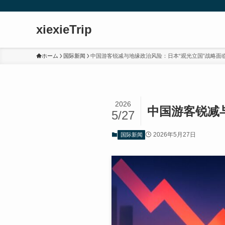
xiexieTrip
ホーム
国际新闻
中国游客锐减与地缘政治风险：日本“观光立国”战略面
2026
中国游客锐减
5/27
2026年5月27日
国际新闻