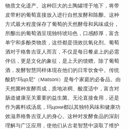
物质文化遗产。这种巨大的土陶罐埋于地下，将带
皮带籽的葡萄直接放入进行自然发酵和陈酿。这种
方式最大程度保存了葡萄的天然酵母和风味成分，
所酿出的葡萄酒呈现独特琥珀色，口感醇厚，富含
单宁和多酚类物质，这些都是强效抗氧化剂。葡萄
酒对于格鲁吉亚人而言，不仅是每日餐桌上的必需
伴侣，更是文化的象征，是上天的馈赠。除了葡萄
酒，发酵智慧同样体现在他们的日常饮食中。传统
酸奶“玛цо尼”（Matsoni）是每个家庭的必备品。由
天然菌种发酵而成，质地浓稠、酸度适中，富含对
肠道健康至关重要的益生菌。无论直接食用，还是
作为酱料或汤底，玛цони都以其独特风味和健康功
效滋养格鲁吉亚人的身心。这种对发酵食品的深刻
理解与广泛应用，使他们从古老智慧中汲取了维护