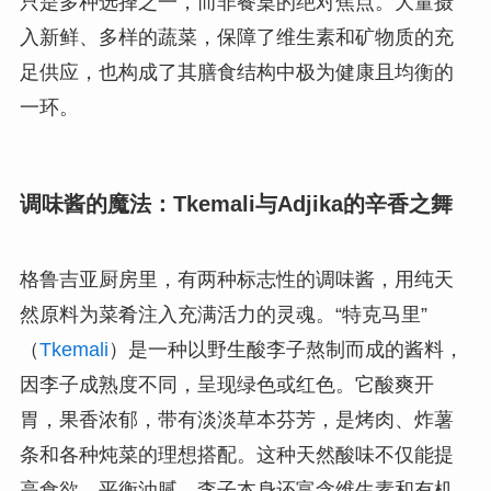
只是多种选择之一，而非餐桌的绝对焦点。大量摄
入新鲜、多样的蔬菜，保障了维生素和矿物质的充
足供应，也构成了其膳食结构中极为健康且均衡的
一环。
调味酱的魔法：Tkemali与Adjika的辛香之舞
格鲁吉亚厨房里，有两种标志性的调味酱，用纯天
然原料为菜肴注入充满活力的灵魂。“特克马里”
（
Tkemali
）是一种以野生酸李子熬制而成的酱料，
因李子成熟度不同，呈现绿色或红色。它酸爽开
胃，果香浓郁，带有淡淡草本芬芳，是烤肉、炸薯
条和各种炖菜的理想搭配。这种天然酸味不仅能提
高食欲、平衡油腻，李子本身还富含维生素和有机