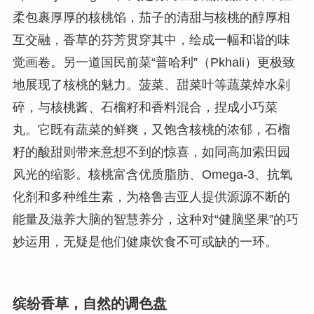
柔包裹厚厚的核桃馅，茄子的清甜与核桃的醇厚相
互交融，香草的芬芳贯穿其中，绘成一幅和谐的味
觉画卷。另一道国民前菜“普哈利”（Pkhali）更极致
地展现了核桃的魅力。菠菜、甜菜叶等蔬菜焯水剁
碎，与核桃酱、石榴籽和香料混合，捏成小巧菜
丸。它既有蔬菜的鲜爽，又饱含核桃的浓郁，石榴
籽的酸甜则带来意想不到的惊喜，如同高加索田园
风光的缩影。核桃富含优质脂肪、Omega-3、抗氧
化剂和多种维生素，为格鲁吉亚人提供源源不断的
能量及滋养大脑的智慧养分，这种对“健脑坚果”的巧
妙运用，无疑是他们健康饮食不可或缺的一环。
缤纷香草，自然的调色盘