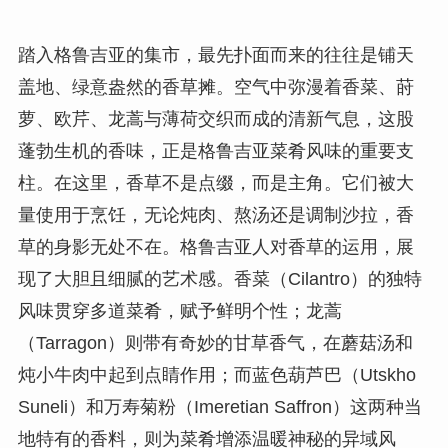
踏入格鲁吉亚的集市，最先扑面而来的往往是铺天
盖地、绿意盎然的香草摊。空气中弥漫着香菜、莳
萝、欧芹、龙蒿与薄荷交织而成的清新气息，这股
蓬勃生机的香味，正是格鲁吉亚菜肴风味的重要支
柱。在这里，香草不是点缀，而是主角。它们被大
量使用于烹饪，无论炖肉、熬汤还是调制沙拉，香
草的身影无处不在。格鲁吉亚人对香草的运用，展
现了大胆且细腻的艺术感。香菜（Cilantro）的独特
风味贯穿多道菜肴，赋予鲜明个性；龙蒿
（Tarragon）则带有奇妙的甘草香气，在蘑菇汤和
炖小牛肉中起到点睛作用；而蓝色葫芦巴（Utskho
Suneli）和万寿菊粉（Imeretian Saffron）这两种当
地特有的香料，则为菜肴增添温暖神秘的异域风