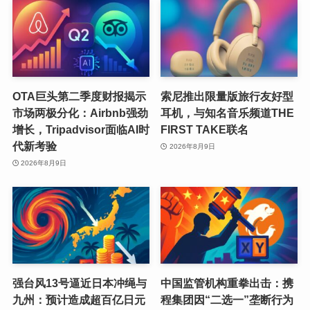
OTA巨头第二季度财报揭示
索尼推出限量版旅行友好型
市场两极分化：Airbnb强劲
耳机，与知名音乐频道THE
增长，Tripadvisor面临AI时
FIRST TAKE联名
代新考验
2026年8月9日
2026年8月9日
强台风13号逼近日本冲绳与
中国监管机构重拳出击：携
九州：预计造成超百亿日元
程集团因“二选一”垄断行为