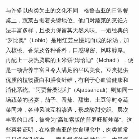
与许多以肉类为主的文化不同，格鲁吉亚的日常餐
桌上，蔬菜占据着关键地位。他们对蔬菜的烹饪方
法丰富多样，且极力保留其天然风味。一道经典的
“罗比奥”（Lobio）是用红芸豆慢炖而成的浓汤，加
入核桃、香菜及各种香料，口感绵密、风味醇厚。
再配上一块热腾腾的玉米饼“姆恰迪”（Mchadi），便
是一顿营养丰富且令人满足的平民美食。豆类提供
优质的植物蛋白和膳食纤维，有利于心血管健康和
消化系统。“阿贾普桑达利”（Ajapsandali）则如同一
场蔬菜的盛宴，茄子、番茄、甜椒、土豆等时令蔬
菜同炖，各种风味互相渗透，形成酸甜交织、层次
丰富的口感，被誉为“高加索版的普罗旺斯炖菜”。这
些菜肴证明，在格鲁吉亚的饮食理念中，肉类通常