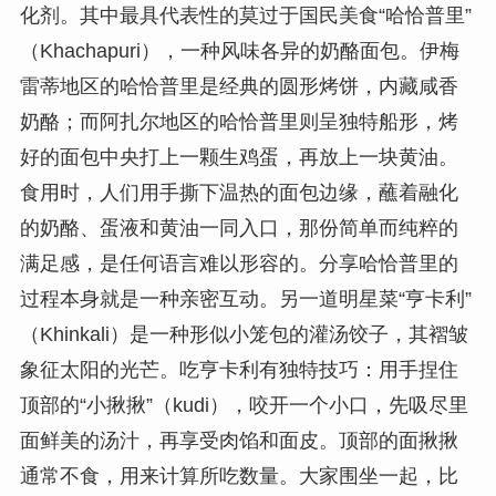
化剂。其中最具代表性的莫过于国民美食“哈恰普里”
（Khachapuri），一种风味各异的奶酪面包。伊梅
雷蒂地区的哈恰普里是经典的圆形烤饼，内藏咸香
奶酪；而阿扎尔地区的哈恰普里则呈独特船形，烤
好的面包中央打上一颗生鸡蛋，再放上一块黄油。
食用时，人们用手撕下温热的面包边缘，蘸着融化
的奶酪、蛋液和黄油一同入口，那份简单而纯粹的
满足感，是任何语言难以形容的。分享哈恰普里的
过程本身就是一种亲密互动。另一道明星菜“亨卡利”
（Khinkali）是一种形似小笼包的灌汤饺子，其褶皱
象征太阳的光芒。吃亨卡利有独特技巧：用手捏住
顶部的“小揪揪”（kudi），咬开一个小口，先吸尽里
面鲜美的汤汁，再享受肉馅和面皮。顶部的面揪揪
通常不食，用来计算所吃数量。大家围坐一起，比