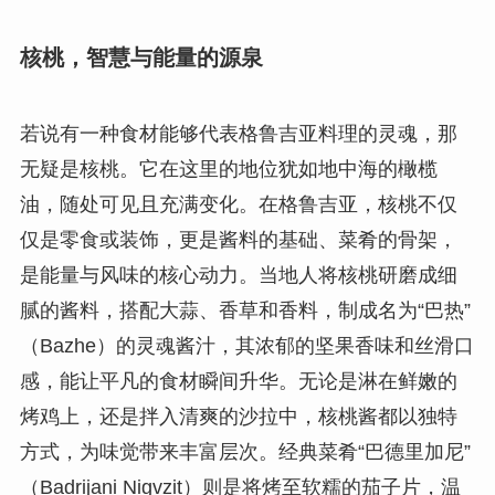
核桃，智慧与能量的源泉
若说有一种食材能够代表格鲁吉亚料理的灵魂，那
无疑是核桃。它在这里的地位犹如地中海的橄榄
油，随处可见且充满变化。在格鲁吉亚，核桃不仅
仅是零食或装饰，更是酱料的基础、菜肴的骨架，
是能量与风味的核心动力。当地人将核桃研磨成细
腻的酱料，搭配大蒜、香草和香料，制成名为“巴热”
（Bazhe）的灵魂酱汁，其浓郁的坚果香味和丝滑口
感，能让平凡的食材瞬间升华。无论是淋在鲜嫩的
烤鸡上，还是拌入清爽的沙拉中，核桃酱都以独特
方式，为味觉带来丰富层次。经典菜肴“巴德里加尼”
（Badrijani Nigvzit）则是将烤至软糯的茄子片，温