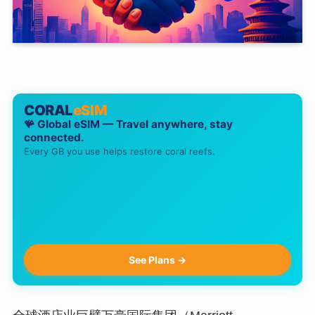
CORAL
eSIM
🪸 Global eSIM — Travel anywhere, stay
connected.
Every GB you use helps restore coral reefs.
See Plans →